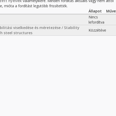
zett nyelvek
valamelyikére. Minden fordítás aktuális vagy nem attól
, mióta a fordítást legutóbb frissítették.
Állapot
Műve
Nincs
lefordítva
litási viselkedése és méretezése / Stability
Közzétéve
h steel structures