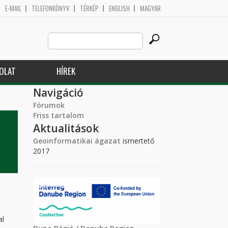
E-MAIL
TELEFONKÖNYV
TÉRKÉP
ENGLISH
MAGYAR
Search
Keresés űrlap
this
site
OLAT
HÍREK
Navigáció
Fórumok
Friss tartalom
Aktualitások
Geoinformatikai ágazat
ismertető
2017
al