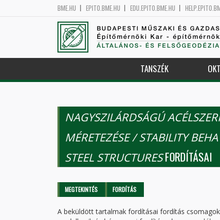
BME.HU
EPITO.BME.HU
EDU.EPITO.BME.HU
HELP.EPITO.B
BUDAPESTI MŰSZAKI ÉS GAZDA
Építőmérnöki Kar - építőmérnö
ÁLTALÁNOS- ÉS FELSŐGEODÉZIA
TANSZÉK
OKT
NAGYSZILÁRDSÁGÚ ACÉLSZERKE
MÉRETEZÉSE / STABILITY BEH
FORDÍTÁSAI
STEEL STRUCTURES
Elsődleges fülek
MEGTEKINTÉS
FORDÍTÁS
(AKTÍV
FÜL)
A beküldött tartalmak fordításai fordítás csomago