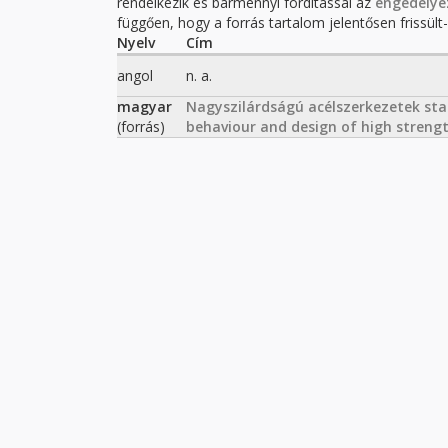
rendelkezik és bármennyi fordítással az
engedélye
függően, hogy a forrás tartalom jelentősen frissült-e
Nyelv
Cím
angol
n. a.
magyar
Nagyszilárdságú acélszerkezetek stabi
(forrás)
behaviour and design of high strengt