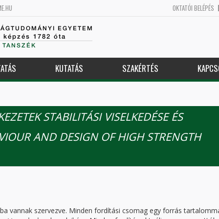
ME.HU
OKTATÓI BELÉPÉS
SÁGTUDOMÁNYI EGYETEM
k képzés 1782 óta
 TANSZÉK
ATÁS
KUTATÁS
SZAKÉRTÉS
KAPCS
ZETEK STABILITÁSI VISELKEDÉSE ÉS
AVIOUR AND DESIGN OF HIGH STRENGTH
kba vannak szervezve. Minden fordítási csomag egy forrás tartalomm