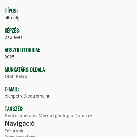
TÍPUS:
áll. ö.díj.
KÉPZÉS:
2+2 éves
ABSZOLUTORIUM:
2025
MUNKATÁRS OLDALA:
Oláh Petra
E-MAIL:
olahpetra@edu.bme.hu
TANSZÉK:
Geotechnika és Mérnökgeológia Tanszék
Navigáció
Fórumok
Friss tartalom