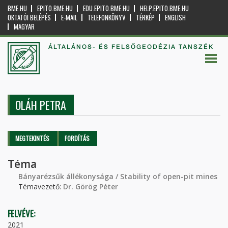
BME.HU
EPITO.BME.HU
EDU.EPITO.BME.HU
HELP.EPITO.BME.HU
OKTATÓI BELÉPÉS
E-MAIL
TELEFONKÖNYV
TÉRKÉP
ENGLISH
MAGYAR
ÁLTALÁNOS- ÉS FELSŐGEODÉZIA TANSZÉK
OLÁH PETRA
Elsődleges fülek
MEGTEKINTÉS
(AKTÍV
FORDÍTÁS
FÜL)
Téma
Bányarézsűk állékonysága / Stability of open-pit mines
Témavezető:
Dr. Görög Péter
FELVÉVE:
2021