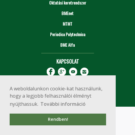
Oktatási keretrendszer
BMEnet
MTMT
Periodica Polytechnica
BME Alfa
KAPCSOLAT
A weboldalunkon cookie-kat használunk,
hogy a legjobb felhasználói élményt
nyújthassuk.
További információ
Impresszum
Copyright © 2020 BME Építőmérnöki Kar
Rendben!
1111 Budapest, Műegyetem rkp. 3.
+36 1 463 3531
webmester@emk.bme.hu