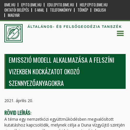
BME.HU
EPITO.BME.HU
EDU.EPITO.BME.HU
HELP.EPITO.BME.HU
OKTATÓI BELÉPÉS
E-MAIL
TELEFONKÖNYV
TÉRKÉP
ENGLISH
MAGYAR
ÁLTALÁNOS- ÉS FELSŐGEODÉZIA TANSZÉK
EMISSZIÓ MODELL ALKALMAZÁSA A FELSZÍNI
VIZEKBEN KOCKÁZATOT OKOZÓ
SZENNYEZŐANYAGOKRA
2021. április 20.
RÖVID LEÍRÁS:
A téma egy nemzetközi együttműködésben megvalósított
kutatáshoz kapcsolódik, melynek célja a Duna vízgyűjtő szintjén