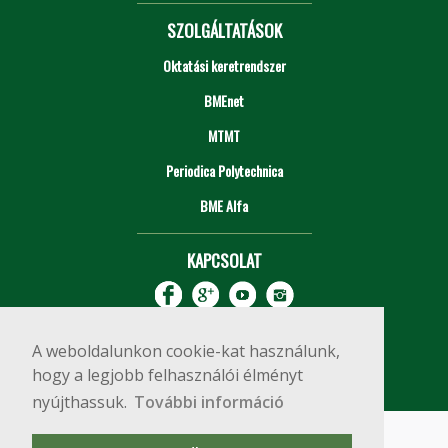
SZOLGÁLTATÁSOK
Oktatási keretrendszer
BMEnet
MTMT
Periodica Polytechnica
BME Alfa
KAPCSOLAT
A weboldalunkon cookie-kat használunk,
hogy a legjobb felhasználói élményt
nyújthassuk.
További információ
Impresszum
Copyright © 2020 BME Építőmérnöki Kar