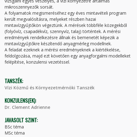
vizsgálni egyes veszélyes, a vízi környezetre ártalmas
mikroszennyezők sorsát.
A folyamatok megismeréséhez egy éves mintavételi program
került megvalósításra, melyeket részben hazai
mintavízgyűjtőkön végeztünk. A mérések többféle közegekből
(folyóvíz, csapadékvíz, szennyvíz, talaj) történtek. A mérési
eredmények rendelkezésre állnak és bemenetét képezik a
mintavízgyűjtőkre készítendő anyagmérleg modellnek.
A feladat ezeknek a mérési eredményeknek a kiértékelése,
feldolgozása, majd ezt követően egy anyagforgalmi modelleket
felépítése, konzulensi vezetéssel.
TANSZÉK:
Vízi Közmű és Környezetmérnöki Tanszék
KONZULENS(EK):
Dr. Clement Adrienne
JAVASOLT SZINT:
BSc téma
MSc téma