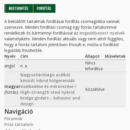
Elsődleges fülek
MEGTEKINTÉS
FORDÍTÁS
(AKTÍV
FÜL)
A beküldött tartalmak fordításai fordítás csomagokba vannak
szervezve. Minden fordítási csomag egy forrás tartalommal
rendelkezik és bármennyi fordítással az
engedélyezett nyelvek
valamelyikére. Minden fordítás aktuális vagy nem attól függően,
hogy a forrás tartalom jelentősen frissült-e, mióta a fordítást
legutóbb frissítették.
Nyelv
Cím
Állapot
Műveletek
Nincs
angol
n. a.
lefordítva
Nagyszilárdságú acélból
készült hibrid hídgerendák
magyar
viselkedése és méretezése /
Közzétéve
(forrás)
High-strength steel hybrid
bridge girders – behavior and
design
Navigáció
Fórumok
Friss tartalom