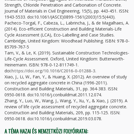
Strength, Chloride Penetration and Carbonation of Concrete.
Journal of Materials in Civil Engineering, 15(5), pp. 443-451. ISSN:
1943-5533. doi:10.1061/(ASCE)0899-1561(2003)15:5(443).
Pacheco-Torgal, F., Cabeza, L., Labrincha, J., & de Magalhaes, A.
(2014). Eco-efficient Construction and Building Materials-Life
Cycle Assessment (LCA), Eco-Labelling and Case Studies.
Cambridge, United Kingdom: Woodhead Publishing. ISBN: 978-0-
85709-767-5
Tam, V., & Le, K. (2019). Sustainable Construction Technologies-
Life-Cycle Assessment. Oxford, United Kingdom: Butterworth-
Heinemann. ISBN: 978-0-12-811749-1.
doi:
https://doi.org/10.1016/C2016-0-01288-3.
Xiao, J., Li, W., Fan, Y., & Huang, X. (2012). An overview of study
on recycled aggregate concrete in China (1996-2011).
Construction and Building Materials, 31, pp. 364-383. ISSN:
0950-0618. doi:10.1016/j.conbuildmat.2011.12.074.
Zhang, Y., Luo, W., Wang, J., Wang, Y., Xu, Y., & Xiao, J. (2019). A
review of life cycle assessment of recycled aggregate concrete.
Construction and Building Materials, 209, pp. 115-125. ISSN:
0950-0618. doi:10.1016/j.conbuildmat.2019.03.078.
A TÉMA HAZAI ÉS NEMZETKÖZI FOLYÓIRATAI: