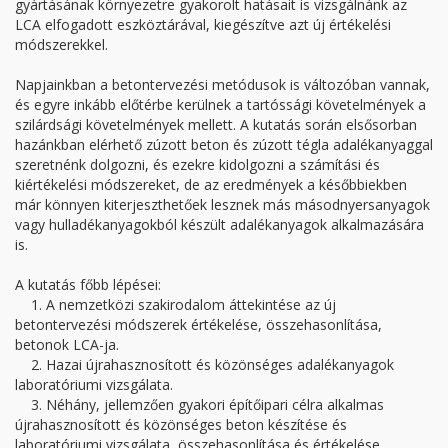
gyártásának környezetre gyakorolt hatásait is vizsgálnánk az
LCA elfogadott eszköztárával, kiegészítve azt új értékelési
módszerekkel.
Napjainkban a betontervezési metódusok is változóban vannak,
és egyre inkább előtérbe kerülnek a tartóssági követelmények a
szilárdsági követelmények mellett. A kutatás során elsősorban
hazánkban elérhető zúzott beton és zúzott tégla adalékanyaggal
szeretnénk dolgozni, és ezekre kidolgozni a számítási és
kiértékelési módszereket, de az eredmények a későbbiekben
már könnyen kiterjeszthetőek lesznek más másodnyersanyagok
vagy hulladékanyagokból készült adalékanyagok alkalmazására
is.
A kutatás főbb lépései:
1. A nemzetközi szakirodalom áttekintése az új
betontervezési módszerek értékelése, összehasonlítása,
betonok LCA-ja.
2. Hazai újrahasznosított és közönséges adalékanyagok
laboratóriumi vizsgálata.
3. Néhány, jellemzően gyakori építőipari célra alkalmas
újrahasznosított és közönséges beton készítése és
laboratóriumi vizsgálata, összehasonlítása és értékelése.