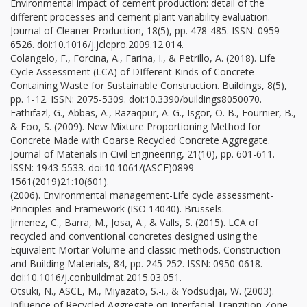
Environmental impact of cement production: detail of the
different processes and cement plant variability evaluation.
Journal of Cleaner Production, 18(5), pp. 478-485. ISSN: 0959-
6526. doi:10.1016/j.jclepro.2009.12.014.
Colangelo, F., Forcina, A., Farina, I., & Petrillo, A. (2018). Life
Cycle Assessment (LCA) of DIfferent Kinds of Concrete
Containing Waste for Sustainable Construction. Buildings, 8(5),
pp. 1-12. ISSN: 2075-5309. doi:10.3390/buildings8050070.
Fathifazl, G., Abbas, A., Razaqpur, A. G., Isgor, O. B., Fournier, B.,
& Foo, S. (2009). New Mixture Proportioning Method for
Concrete Made with Coarse Recycled Concrete Aggregate.
Journal of Materials in Civil Engineering, 21(10), pp. 601-611.
ISSN: 1943-5533. doi:10.1061/(ASCE)0899-
1561(2019)21:10(601).
(2006). Environmental management-Life cycle assessment-
Principles and Framework (ISO 14040). Brussels.
Jimenez, C., Barra, M., Josa, A., & Valls, S. (2015). LCA of
recycled and conventional concretes designed using the
Equivalent Mortar Volume and classic methods. Construction
and Building Materials, 84, pp. 245-252. ISSN: 0950-0618.
doi:10.1016/j.conbuildmat.2015.03.051.
Otsuki, N., ASCE, M., Miyazato, S.-i., & Yodsudjai, W. (2003).
Influence of Recycled Aggregate on Interfacial Tranzition Zone,