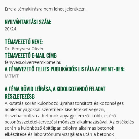
FÜL)
Erre a témakiírásra nem lehet jelentkezni.
NYILVÁNTARTÁSI SZÁM:
20/24
TÉMAVEZETŐ NEVE:
Dr. Fenyvesi Olivér
TÉMAVEZETŐ E-MAIL CÍME:
fenyvesi.oliver@emk.bme.hu
A TÉMAVEZETŐ TELJES PUBLIKÁCIÓS LISTÁJA AZ MTMT-BEN:
MTMT
A TÉMA RÖVID LEÍRÁSA, A KIDOLGOZANDÓ FELADAT
RÉSZLETEZÉSE:
A kutatás során különböző újrahaszonsított és közönséges
adalékanyagokkal szeretnénk kísérleteket végezni,
összehasonlítva a betonok anyagjellemzőit több, eltérő
betonösszetétel-tervezési módszer alkalmazásával. Az értékelés
során a különböző építőipari célokra alkalmas betonok
elkészítése és laboratóriumi vizsgálata után a betonok