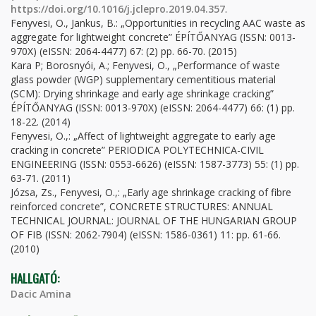
https://doi.org/10.1016/j.jclepro.2019.04.357
.
Fenyvesi, O., Jankus, B.: „Opportunities in recycling AAC waste as
aggregate for lightweight concrete” ÉPÍTŐANYAG (ISSN: 0013-
970X) (eISSN: 2064-4477) 67: (2) pp. 66-70. (2015)
Kara P; Borosnyói, A.; Fenyvesi, O., „Performance of waste
glass powder (WGP) supplementary cementitious material
(SCM): Drying shrinkage and early age shrinkage cracking”
ÉPÍTŐANYAG (ISSN: 0013-970X) (eISSN: 2064-4477) 66: (1) pp.
18-22. (2014)
Fenyvesi, O.,: „Affect of lightweight aggregate to early age
cracking in concrete” PERIODICA POLYTECHNICA-CIVIL
ENGINEERING (ISSN: 0553-6626) (eISSN: 1587-3773) 55: (1) pp.
63-71. (2011)
Józsa, Zs., Fenyvesi, O.,: „Early age shrinkage cracking of fibre
reinforced concrete”, CONCRETE STRUCTURES: ANNUAL
TECHNICAL JOURNAL: JOURNAL OF THE HUNGARIAN GROUP
OF FIB (ISSN: 2062-7904) (eISSN: 1586-0361) 11: pp. 61-66.
(2010)
HALLGATÓ:
Dacic Amina