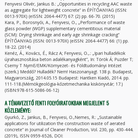
Fenyvesi Olivér, Jankus B.: „Opportunities in recycling AAC waste
as aggregate for lightweight concrete” in ÉPÍTŐANYAG (ISSN:
0013-970X) (eISSN: 2064-4477) 67: (2) pp. 66-70. (2015)
Kara, P., Borosnyói, A., Fenyvesi, O., „Performance of waste
glass powder (WGP) supplementary cementitious material
(SCM): Drying shrinkage and early age shrinkage cracking”
ÉPÍTŐANYAG (ISSN: 0013-970X) (eISSN: 2064-4477) 66: (1) pp.
18-22. (2014)
Kenéz, Á., Kovács, É., Rácz A; Fenyvesi, O.,.: „Ipari hulladékok
újrahasznosítása beton adalékanyagként”, In: Török Á; Puzder T;
Cserny T NymE/EMK/Környezet- és Földtudományi Intézet
(szerk.) Meddő? Hulladék? Nem! Haszonanyag!. 138 p. Budapest,
Magyarország, 2014.05.15 Budapest: Hantken Kiadó, 2014. pp.
111-118.(Mérnökgeológia-kőzetmechanika kiskönyvtár; 17.)
(ISBN:978-615-5086-06-12)
A TÉMAVEZETŐ FENTI FOLYÓIRATOKBAN MEGJELENT 5
KÖZLEMÉNYE:
Gyurkó, Z., Jankus, B., Fenyvesi, O.,Nemes, R.: „Sustainable
applications for utilization the construction waste of aerated
concrete” in Journal of Cleaner Production, Vol. 230, pp. 430-444.
(2019), ISSN 0959-6526, DOI: