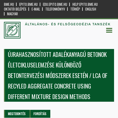
BME.HU
EPITO.BME.HU
EDU.EPITO.BME.HU
HELP.EPITO.BME.HU
OKTATÓI BELÉPÉS
E-MAIL
TELEFONKÖNYV
TÉRKÉP
ENGLISH
MAGYAR
ÁLTALÁNOS- ÉS FELSŐGEODÉZIA TANSZÉK
ÚJRAHASZNOSÍTOTT ADALÉKANYAGÚ BETONOK
ÉLETCIKLUSELEMZÉSE KÜLÖNBÖZŐ
BETONTERVEZÉSI MÓDSZEREK ESETÉN / LCA OF
RECYLED AGGREGATE CONCRETE USING
DIFFERENT MIXTURE DESIGN METHODS
Elsődleges fülek
MEGTEKINTÉS
(AKTÍV
FORDÍTÁS