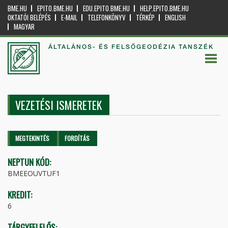
BME.HU
EPITO.BME.HU
EDU.EPITO.BME.HU
HELP.EPITO.BME.HU
OKTATÓI BELÉPÉS
E-MAIL
TELEFONKÖNYV
TÉRKÉP
ENGLISH
MAGYAR
ÁLTALÁNOS- ÉS FELSŐGEODÉZIA TANSZÉK
VEZETÉSI ISMERETEK
Elsődleges fülek
MEGTEKINTÉS
(AKTÍV
FORDÍTÁS
FÜL)
NEPTUN KÓD:
BMEEOUVTUF1
KREDIT:
6
TÁRGYFELELŐS: