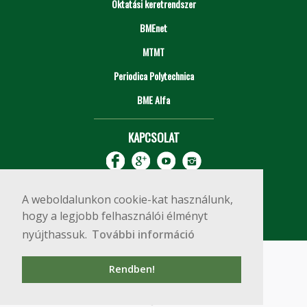
Oktatási keretrendszer
BMEnet
MTMT
Periodica Polytechnica
BME Alfa
KAPCSOLAT
A weboldalunkon cookie-kat használunk,
hogy a legjobb felhasználói élményt
nyújthassuk.
További információ
Impresszum
Copyright © 2020 BME Építőmérnöki Kar
Rendben!
1111 Budapest, Műegyetem rkp. 3.
+36 1 463 3531
webmester@emk.bme.hu