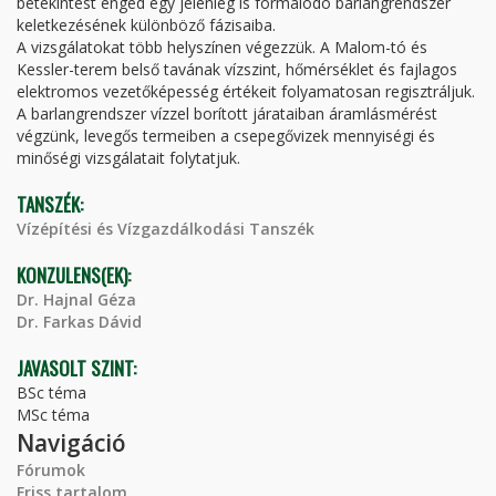
betekintést enged egy jelenleg is formálódó barlangrendszer
keletkezésének különböző fázisaiba.
A vizsgálatokat több helyszínen végezzük. A Malom-tó és
Kessler-terem belső tavának vízszint, hőmérséklet és fajlagos
elektromos vezetőképesség értékeit folyamatosan regisztráljuk.
A barlangrendszer vízzel borított járataiban áramlásmérést
végzünk, levegős termeiben a csepegővizek mennyiségi és
minőségi vizsgálatait folytatjuk.
TANSZÉK:
Vízépítési és Vízgazdálkodási Tanszék
KONZULENS(EK):
Dr. Hajnal Géza
Dr. Farkas Dávid
JAVASOLT SZINT:
BSc téma
MSc téma
Navigáció
Fórumok
Friss tartalom