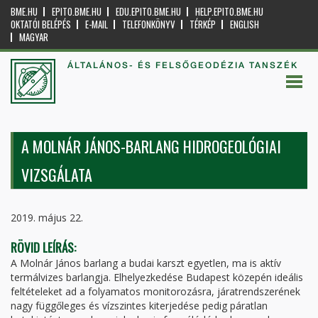
BME.HU
EPITO.BME.HU
EDU.EPITO.BME.HU
HELP.EPITO.BME.HU
OKTATÓI BELÉPÉS
E-MAIL
TELEFONKÖNYV
TÉRKÉP
ENGLISH
MAGYAR
ÁLTALÁNOS- ÉS FELSŐGEODÉZIA TANSZÉK
A MOLNÁR JÁNOS-BARLANG HIDROGEOLÓGIAI
VIZSGÁLATA
2019. május 22.
RÖVID LEÍRÁS:
A Molnár János barlang a budai karszt egyetlen, ma is aktív
termálvizes barlangja. Elhelyezkedése Budapest közepén ideális
feltételeket ad a folyamatos monitorozásra, járatrendszerének
nagy függőleges és vízszintes kiterjedése pedig páratlan