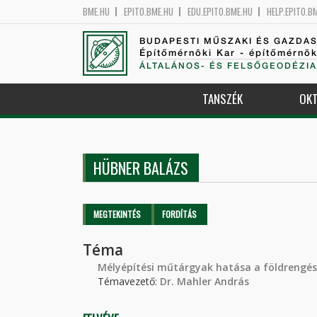
BME.HU
EPITO.BME.HU
EDU.EPITO.BME.HU
HELP.EPITO.B
BUDAPESTI MŰSZAKI ÉS GAZDA
Építőmérnöki Kar - építőmérnö
ÁLTALÁNOS- ÉS FELSŐGEODÉZIA
TANSZÉK
OKT
HÜBNER BALÁZS
Elsődleges fülek
MEGTEKINTÉS
(AKTÍV
FORDÍTÁS
FÜL)
Téma
Mélyépítési műtárgyak hatása a földrengésk
Témavezető:
Dr. Mahler András