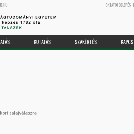
ME.HU
OKTATÓI BELÉPÉS
SÁGTUDOMÁNYI EGYETEM
k képzés 1782 óta
 TANSZÉK
ATÁS
KUTATÁS
SZAKÉRTÉS
KAPCS
ori talajválaszra