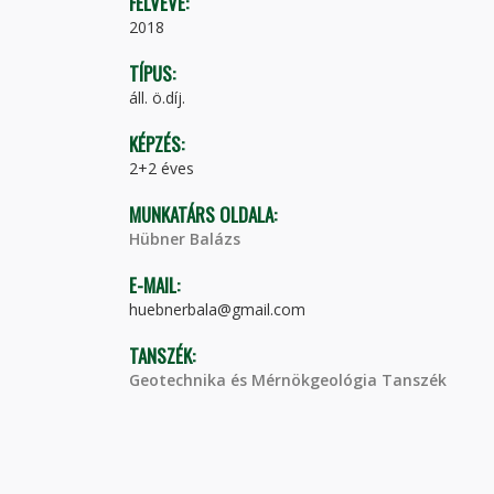
FELVÉVE:
2018
TÍPUS:
áll. ö.díj.
KÉPZÉS:
2+2 éves
MUNKATÁRS OLDALA:
Hübner Balázs
E-MAIL:
huebnerbala@gmail.com
TANSZÉK:
Geotechnika és Mérnökgeológia Tanszék