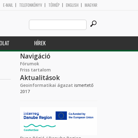
E-MAIL
TELEFONKÖNYV
TÉRKÉP
ENGLISH
MAGYAR
Search
Keresés űrlap
this
site
OLAT
HÍREK
Navigáció
Fórumok
Friss tartalom
Aktualitások
Geoinformatikai ágazat
ismertető
2017