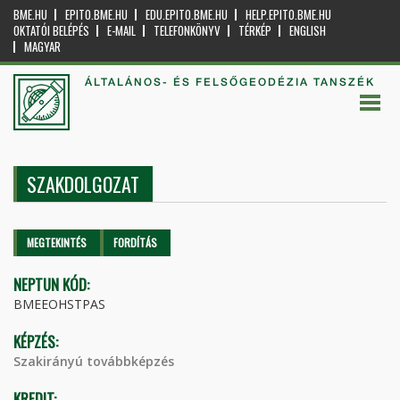
BME.HU
EPITO.BME.HU
EDU.EPITO.BME.HU
HELP.EPITO.BME.HU
OKTATÓI BELÉPÉS
E-MAIL
TELEFONKÖNYV
TÉRKÉP
ENGLISH
MAGYAR
ÁLTALÁNOS- ÉS FELSŐGEODÉZIA TANSZÉK
SZAKDOLGOZAT
Elsődleges fülek
MEGTEKINTÉS
(AKTÍV
FORDÍTÁS
FÜL)
NEPTUN KÓD:
BMEEOHSTPAS
KÉPZÉS:
Szakirányú továbbképzés
KREDIT: