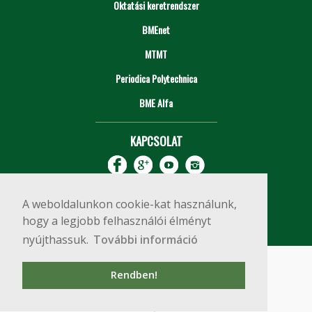
Oktatási keretrendszer
BMEnet
MTMT
Periodica Polytechnica
BME Alfa
KAPCSOLAT
A weboldalunkon cookie-kat használunk,
hogy a legjobb felhasználói élményt
nyújthassuk.
További információ
Impresszum
Copyright © 2020 BME Építőmérnöki Kar
Rendben!
1111 Budapest, Műegyetem rkp. 3.
+36 1 463 3531
webmester@emk.bme.hu