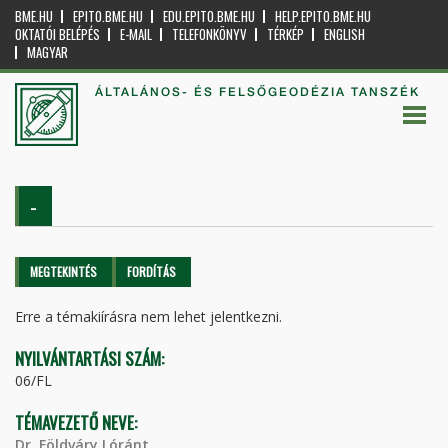
BME.HU
EPITO.BME.HU
EDU.EPITO.BME.HU
HELP.EPITO.BME.HU
OKTATÓI BELÉPÉS
E-MAIL
TELEFONKÖNYV
TÉRKÉP
ENGLISH
MAGYAR
ÁLTALÁNOS- ÉS FELSŐGEODÉZIA TANSZÉK
-
Elsődleges fülek
MEGTEKINTÉS
(AKTÍV
FORDÍTÁS
FÜL)
Erre a témakiírásra nem lehet jelentkezni.
NYILVÁNTARTÁSI SZÁM:
06/FL
TÉMAVEZETŐ NEVE:
Dr. Földváry Lóránt