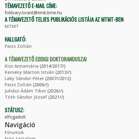
TÉMAVEZETŐ E-MAIL CÍME:
foldvary.lorant@emk.bme.hu
A TÉMAVEZETŐ TELJES PUBLIKÁCIÓS LISTÁJA AZ MTMT-BEN:
MTMT
HALLGATÓ:
Paizs Zoltán
A TÉMAVEZETŐ EDDIGI DOKTORANDUSZAI
Kiss Annamária
(2014/2017/)
Kemény Márton István
(2013//)
Laky Sándor Péter
(2007//2012)
Paizs Zoltán
(2006//)
Juhász Ádám Tibor
(2026//)
Tóth Sándor József
(2021//)
STÁTUSZ:
elfogadott
Navigáció
Fórumok
Friss tartalom