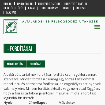
BME.HU
EPITO.BME.HU
EDU.EPITO.BME.HU
HELP.EPITO.BME.HU
OKTATÓI BELÉPÉS
E-MAIL
TELEFONKÖNYV
TÉRKÉP
ENGLISH
MAGYAR
ÁLTALÁNOS- ÉS FELSŐGEODÉZIA TANSZÉK
FORDÍTÁSAI
-
Elsődleges fülek
MEGTEKINTÉS
FORDÍTÁS
(AKTÍV
FÜL)
A beküldött tartalmak fordításai fordítás csomagokba vannak
szervezve. Minden fordítási csomag egy forrás tartalommal
rendelkezik és bármennyi fordítással az
engedélyezett nyelvek
valamelyikére. Minden fordítás aktuális vagy nem attól függően,
hogy a forrás tartalom jelentősen frissült-e, mióta a fordítást
legutóbb frissítették.
Nyelv
Cím
Állapot
Műveletek