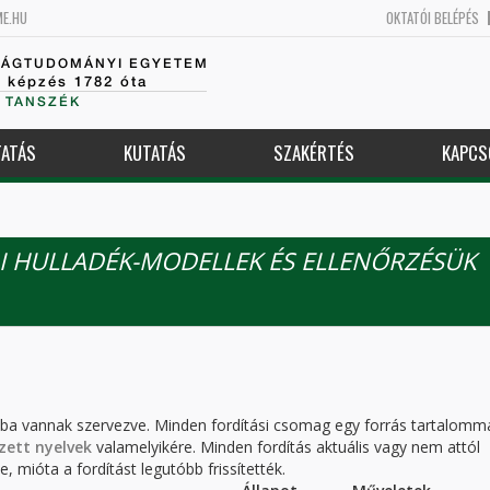
ME.HU
OKTATÓI BELÉPÉS
SÁGTUDOMÁNYI EGYETEM
k képzés 1782 óta
 TANSZÉK
ATÁS
KUTATÁS
SZAKÉRTÉS
KAPCS
I HULLADÉK-MODELLEK ÉS ELLENŐRZÉSÜK
kba vannak szervezve. Minden fordítási csomag egy forrás tartalomm
zett nyelvek
valamelyikére. Minden fordítás aktuális vagy nem attól
, mióta a fordítást legutóbb frissítették.