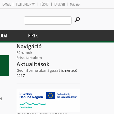
E-MAIL
TELEFONKÖNYV
TÉRKÉP
ENGLISH
MAGYAR
Search
Keresés űrlap
this
site
OLAT
HÍREK
Navigáció
Fórumok
Friss tartalom
Aktualitások
Geoinformatikai ágazat
ismertető
2017
al