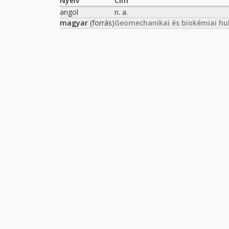
Nyelv
Cím
angol
n. a.
magyar
(forrás)
Geomechanikai és biokémiai hul