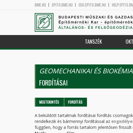
BME.HU
EPITO.BME.HU
EDU.EPITO.BME.HU
HELP.EPITO.B
BUDAPESTI MŰSZAKI ÉS GAZDA
Építőmérnöki Kar - építőmérnö
ÁLTALÁNOS- ÉS FELSŐGEODÉZIA
TANSZÉK
OKT
GEOMECHANIKAI ÉS BIOKÉMIA
FORDÍTÁSAI
Elsődleges fülek
MEGTEKINTÉS
FORDÍTÁS
(AKTÍV
FÜL)
A beküldött tartalmak fordításai fordítás csomago
rendelkezik és bármennyi fordítással az
engedélye
függően, hogy a forrás tartalom jelentősen frissült-e