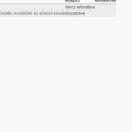
Állapot
Műveletek
Nincs lefordítva
ladék-modellek és ellenőrzésük
Közzétéve