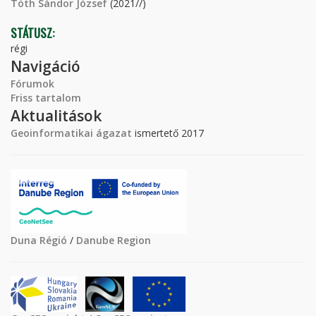
Tóth Sándor József
(2021//)
STÁTUSZ:
régi
Navigáció
Fórumok
Friss tartalom
Aktualitások
Geoinformatikai ágazat
ismertető 2017
Duna Régió
/
Danube Region