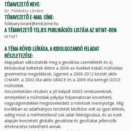
TÉMAVEZETŐ NEVE:
Dr. Földváry Lóránt
TÉMAVEZETŐ E-MAIL CÍME:
foldvary.lorant@emk.bme.hu
A TÉMAVEZETŐ TELJES PUBLIKÁCIÓS LISTÁJA AZ MTMT-BEN:
MTMT
A TÉMA RÖVID LEÍRÁSA, A KIDOLGOZANDÓ FELADAT
RÉSZLETEZÉSE:
Alapjaiban változtatták meg a geodézia szemléletét és új
kihívásokat keltettek életre a 2000-es évekkel induló műholdas
gravimetriai megoldások, úgymint a 2000-2012 között aktív
CHAMP, a 2002 óta aktív GRACE és a 2009 óta keringő GOCE
műholdak.
Köszönhetően részben a jól kiépült GNSS rendszereknek,
amelyekkel a műholdak pályája folyamatosan követhető,
nagyságrendekkel megnövekedett a mérések mennyisége. Míg
korábban az adathiányos területek kitöltése volt az igazi kihívás,
addig most a mérhetetlenül sok adat feldolgozása, és az ezek
alapján levezetett globális geodéziai és geofizikai jellemzők
értelmezése tekinthető annak.