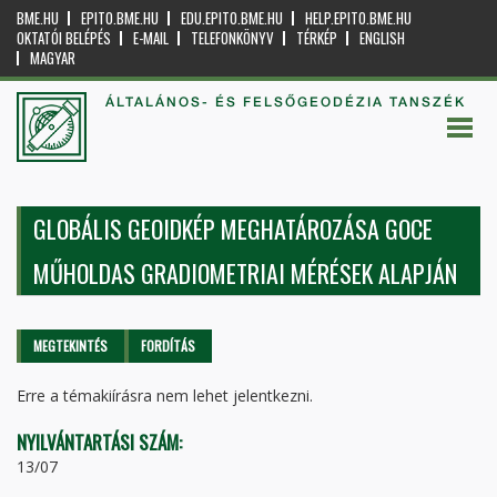
BME.HU
EPITO.BME.HU
EDU.EPITO.BME.HU
HELP.EPITO.BME.HU
OKTATÓI BELÉPÉS
E-MAIL
TELEFONKÖNYV
TÉRKÉP
ENGLISH
MAGYAR
ÁLTALÁNOS- ÉS FELSŐGEODÉZIA TANSZÉK
GLOBÁLIS GEOIDKÉP MEGHATÁROZÁSA GOCE
MŰHOLDAS GRADIOMETRIAI MÉRÉSEK ALAPJÁN
Elsődleges fülek
MEGTEKINTÉS
(AKTÍV
FORDÍTÁS
FÜL)
Erre a témakiírásra nem lehet jelentkezni.
NYILVÁNTARTÁSI SZÁM:
13/07