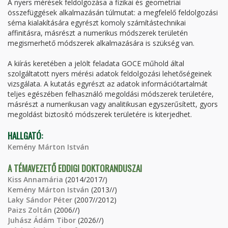
A nyers mérések feldolgozása a fizikai és geometriai
összefüggések alkalmazásán túlmutat: a megfelelő feldolgozási
séma kialakítására egyrészt komoly számítástechnikai
affinitásra, másrészt a numerikus módszerek területén
megismerhető módszerek alkalmazására is szükség van.
A kiírás keretében a jelölt feladata GOCE műhold által
szolgáltatott nyers mérési adatok feldolgozási lehetőségeinek
vizsgálata. A kutatás egyrészt az adatok információtartalmát
teljes egészében felhasználó megoldási módszerek területére,
másrészt a numerikusan vagy analitikusan egyszerűsített, gyors
megoldást biztosító módszerek területére is kiterjedhet.
HALLGATÓ:
Kemény Márton István
A TÉMAVEZETŐ EDDIGI DOKTORANDUSZAI
Kiss Annamária
(2014/2017/)
Kemény Márton István
(2013//)
Laky Sándor Péter
(2007//2012)
Paizs Zoltán
(2006//)
Juhász Ádám Tibor
(2026//)