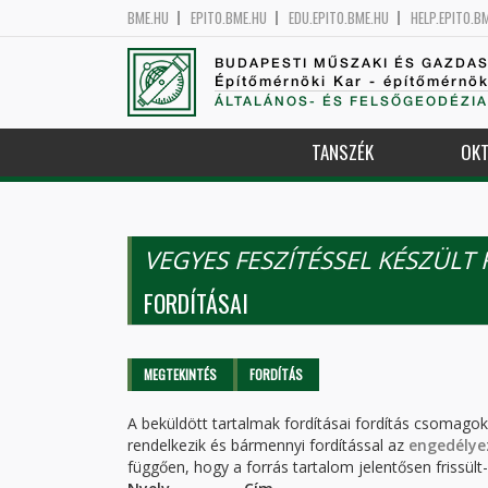
BME.HU
EPITO.BME.HU
EDU.EPITO.BME.HU
HELP.EPITO.B
BUDAPESTI MŰSZAKI ÉS GAZDA
Építőmérnöki Kar - építőmérnö
ÁLTALÁNOS- ÉS FELSŐGEODÉZIA
TANSZÉK
OKT
VEGYES FESZÍTÉSSEL KÉSZÜLT
FORDÍTÁSAI
Elsődleges fülek
MEGTEKINTÉS
FORDÍTÁS
(AKTÍV
FÜL)
A beküldött tartalmak fordításai fordítás csomago
rendelkezik és bármennyi fordítással az
engedélye
függően, hogy a forrás tartalom jelentősen frissült-e