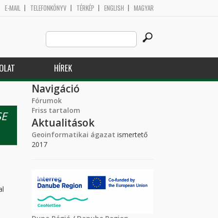
E-MAIL
TELEFONKÖNYV
TÉRKÉP
ENGLISH
MAGYAR
Search
Keresés űrlap
this
site
OLAT
HÍREK
Navigáció
Fórumok
Friss tartalom
SE
Aktualitások
Geoinformatikai ágazat
ismertető
2017
al