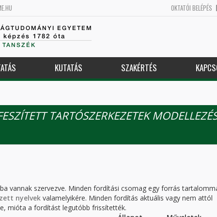
ME.HU
OKTATÓI BELÉPÉS
SÁGTUDOMÁNYI EGYETEM
k képzés 1782 óta
 TANSZÉK
ATÁS
KUTATÁS
SZAKÉRTÉS
KAPCS
 FESZÍTETT TARTÓSZERKEZETEK MODELLEZÉ
kba vannak szervezve. Minden fordítási csomag egy forrás tartalomm
zett nyelvek
valamelyikére. Minden fordítás aktuális vagy nem attól
, mióta a fordítást legutóbb frissítették.