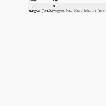
Nyelv
Cím
angol
n. a.
magyar
(forrás)
Vegyes feszítéssel készült fesz