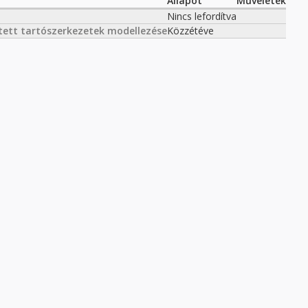
Állapot
Műveletek
Nincs lefordítva
ített tartószerkezetek modellezése
Közzétéve