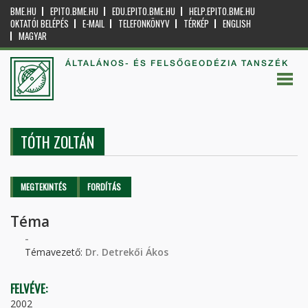
BME.HU
EPITO.BME.HU
EDU.EPITO.BME.HU
HELP.EPITO.BME.HU
OKTATÓI BELÉPÉS
E-MAIL
TELEFONKÖNYV
TÉRKÉP
ENGLISH
MAGYAR
ÁLTALÁNOS- ÉS FELSŐGEODÉZIA TANSZÉK
TÓTH ZOLTÁN
Elsődleges fülek
MEGTEKINTÉS
(AKTÍV
FORDÍTÁS
FÜL)
Téma
-
Témavezető:
Dr. Detrekői Ákos
FELVÉVE:
2002