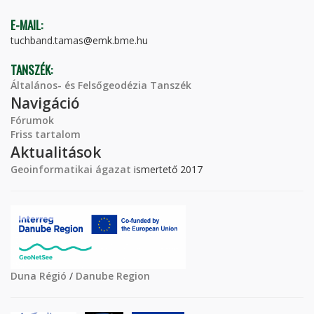
E-MAIL:
tuchband.tamas@emk.bme.hu
TANSZÉK:
Általános- és Felsőgeodézia Tanszék
Navigáció
Fórumok
Friss tartalom
Aktualitások
Geoinformatikai ágazat
ismertető 2017
Duna Régió
/
Danube Region