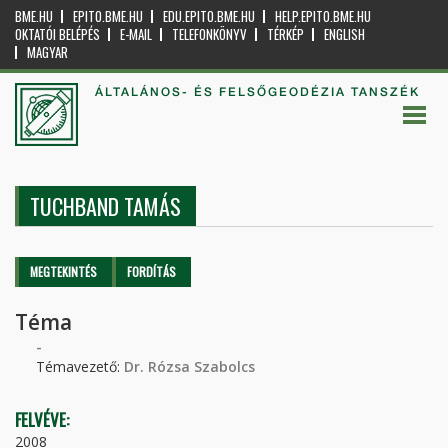
BME.HU
EPITO.BME.HU
EDU.EPITO.BME.HU
HELP.EPITO.BME.HU
OKTATÓI BELÉPÉS
E-MAIL
TELEFONKÖNYV
TÉRKÉP
ENGLISH
MAGYAR
ÁLTALÁNOS- ÉS FELSŐGEODÉZIA TANSZÉK
TUCHBAND TAMÁS
Elsődleges fülek
MEGTEKINTÉS
(AKTÍV
FORDÍTÁS
FÜL)
Téma
-
Témavezető:
Dr. Rózsa Szabolcs
FELVÉVE:
2008