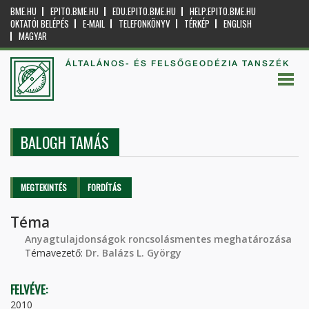
BME.HU
EPITO.BME.HU
EDU.EPITO.BME.HU
HELP.EPITO.BME.HU
OKTATÓI BELÉPÉS
E-MAIL
TELEFONKÖNYV
TÉRKÉP
ENGLISH
MAGYAR
ÁLTALÁNOS- ÉS FELSŐGEODÉZIA TANSZÉK
BALOGH TAMÁS
Elsődleges fülek
MEGTEKINTÉS
(AKTÍV
FORDÍTÁS
FÜL)
Téma
Anyagtulajdonságok roncsolásmentes meghatározása
Témavezető:
Dr. Balázs L. György
FELVÉVE:
2010