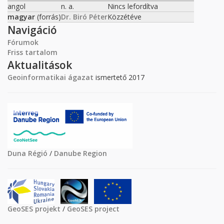
angol
n. a.
Nincs lefordítva
magyar
(forrás)
Dr. Biró Péter
Közzétéve
Navigáció
Fórumok
Friss tartalom
Aktualitások
Geoinformatikai ágazat
ismertető 2017
Duna Régió
/
Danube Region
GeoSES projekt
/
GeoSES project