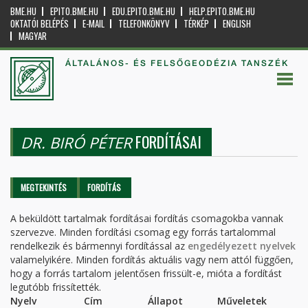
BME.HU
EPITO.BME.HU
EDU.EPITO.BME.HU
HELP.EPITO.BME.HU
OKTATÓI BELÉPÉS
E-MAIL
TELEFONKÖNYV
TÉRKÉP
ENGLISH
MAGYAR
ÁLTALÁNOS- ÉS FELSŐGEODÉZIA TANSZÉK
FORDÍTÁSAI
DR. BIRÓ PÉTER
Elsődleges fülek
MEGTEKINTÉS
FORDÍTÁS
(AKTÍV
FÜL)
A beküldött tartalmak fordításai fordítás csomagokba vannak
szervezve. Minden fordítási csomag egy forrás tartalommal
rendelkezik és bármennyi fordítással az
engedélyezett nyelvek
valamelyikére. Minden fordítás aktuális vagy nem attól függően,
hogy a forrás tartalom jelentősen frissült-e, mióta a fordítást
legutóbb frissítették.
Nyelv
Cím
Állapot
Műveletek