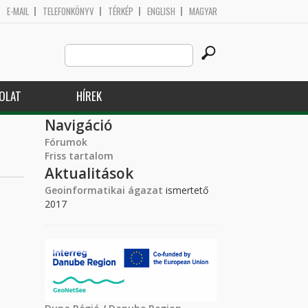
E-MAIL
TELEFONKÖNYV
TÉRKÉP
ENGLISH
MAGYAR
Search
Keresés űrlap
this
site
OLAT
HÍREK
Navigáció
Fórumok
Friss tartalom
Aktualitások
Geoinformatikai ágazat
ismertető
2017