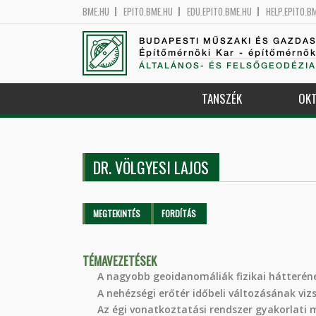
BME.HU
EPITO.BME.HU
EDU.EPITO.BME.HU
HELP.EPITO.B
BUDAPESTI MŰSZAKI ÉS GAZDA
Építőmérnöki Kar - építőmérnö
ÁLTALÁNOS- ÉS FELSŐGEODÉZIA
TANSZÉK
OKT
DR. VÖLGYESI LAJOS
Elsődleges fülek
MEGTEKINTÉS
(AKTÍV
FORDÍTÁS
FÜL)
TÉMAVEZETÉSEK
A nagyobb geoidanomáliák fizikai hátteré
A nehézségi erőtér időbeli változásának viz
Az égi vonatkoztatási rendszer gyakorlati 