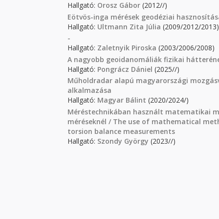
Hallgató:
Orosz Gábor
(2012//)
Eötvös-inga mérések geodéziai hasznosítás
Hallgató:
Ultmann Zita Júlia
(2009/2012/2013)
-
Hallgató:
Zaletnyik Piroska
(2003/2006/2008)
A nagyobb geoidanomáliák fizikai hátteré
Hallgató:
Pongrácz Dániel
(2025//)
Műholdradar alapú magyarországi mozgásviz
alkalmazása
Hallgató:
Magyar Bálint
(2020/2024/)
Méréstechnikában használt matematikai mód
méréseknél / The use of mathematical metho
torsion balance measurements
Hallgató:
Szondy György
(2023//)