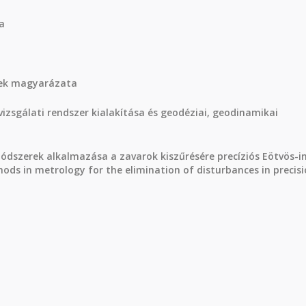
a
nek magyarázata
sgálati rendszer kialakítása és geodéziai, geodinamikai
szerek alkalmazása a zavarok kiszűrésére precíziós Eötvös-i
ds in metrology for the elimination of disturbances in precis