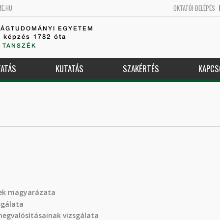
ME.HU
OKTATÓI BELÉPÉS
SÁGTUDOMÁNYI EGYETEM
k képzés 1782 óta
 TANSZÉK
ATÁS
KUTATÁS
SZAKÉRTÉS
KAPCS
nek magyarázata
sgálata
megvalósításainak vizsgálata