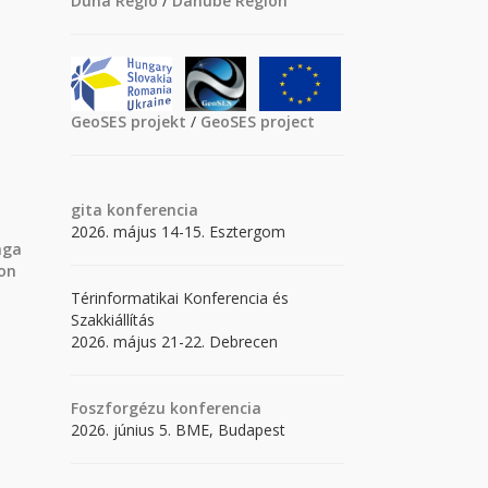
Duna Régió
/
Danube Region
GeoSES projekt
/
GeoSES project
gita
konferencia
2026. május 14-15. Esztergom
nga
ion
Térinformatikai Konferencia és
Szakkiállítás
2026. május 21-22. Debrecen
Foszforgézu konferencia
2026. június 5. BME, Budapest