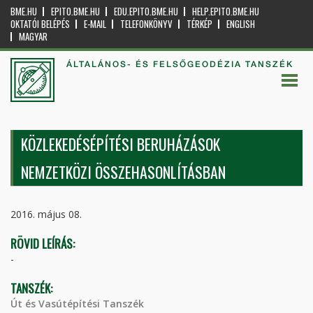
BME.HU
EPITO.BME.HU
EDU.EPITO.BME.HU
HELP.EPITO.BME.HU
OKTATÓI BELÉPÉS
E-MAIL
TELEFONKÖNYV
TÉRKÉP
ENGLISH
MAGYAR
ÁLTALÁNOS- ÉS FELSŐGEODÉZIA TANSZÉK
KÖZLEKEDÉSÉPÍTÉSI BERUHÁZÁSOK
NEMZETKÖZI ÖSSZEHASONLÍTÁSBAN
2016. május 08.
RÖVID LEÍRÁS:
-
TANSZÉK:
Út és Vasútépítési Tanszék