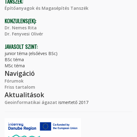
TANSZÉK:
Építőanyagok és Magasépítés Tanszék
KONZULENS(EK):
Dr. Nemes Rita
Dr. Fenyvesi Olivér
JAVASOLT SZINT:
junior téma (elsőéves BSc)
BSc téma
MSc téma
Navigáció
Fórumok
Friss tartalom
Aktualitások
Geoinformatikai ágazat
ismertető 2017