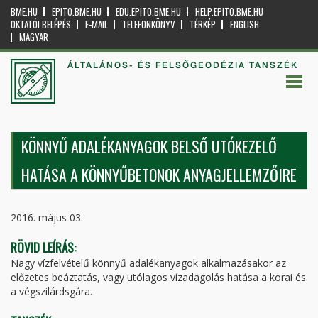
BME.HU
EPITO.BME.HU
EDU.EPITO.BME.HU
HELP.EPITO.BME.HU
OKTATÓI BELÉPÉS
E-MAIL
TELEFONKÖNYV
TÉRKÉP
ENGLISH
MAGYAR
ÁLTALÁNOS- ÉS FELSŐGEODÉZIA TANSZÉK
KÖNNYŰ ADALÉKANYAGOK BELSŐ UTÓKEZELŐ
HATÁSA A KÖNNYŰBETONOK ANYAGJELLEMZŐIRE
2016. május 03.
RÖVID LEÍRÁS:
Nagy vízfelvételű könnyű adalékanyagok alkalmazásakor az
előzetes beáztatás, vagy utólagos vízadagolás hatása a korai és
a végszilárdsgára.