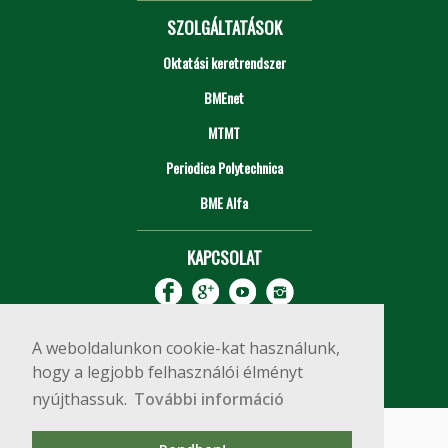
SZOLGÁLTATÁSOK
Oktatási keretrendszer
BMEnet
MTMT
Periodica Polytechnica
BME Alfa
KAPCSOLAT
A weboldalunkon cookie-kat használunk,
hogy a legjobb felhasználói élményt
nyújthassuk.
További információ
Impresszum
Copyright © 2020 BME Építőmérnöki Kar