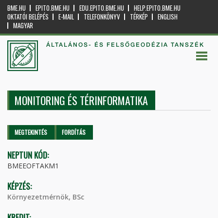
BME.HU
EPITO.BME.HU
EDU.EPITO.BME.HU
HELP.EPITO.BME.HU
OKTATÓI BELÉPÉS
E-MAIL
TELEFONKÖNYV
TÉRKÉP
ENGLISH
MAGYAR
ÁLTALÁNOS- ÉS FELSŐGEODÉZIA TANSZÉK
MONITORING ÉS TÉRINFORMATIKA
Elsődleges fülek
MEGTEKINTÉS
(AKTÍV
FORDÍTÁS
FÜL)
NEPTUN KÓD:
BMEEOFTAKM1
KÉPZÉS:
Környezetmérnök, BSc
KREDIT: