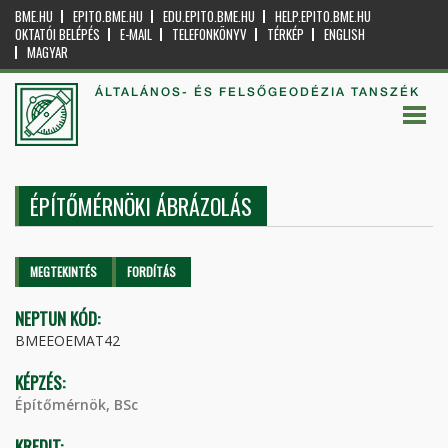
BME.HU
EPITO.BME.HU
EDU.EPITO.BME.HU
HELP.EPITO.BME.HU
OKTATÓI BELÉPÉS
E-MAIL
TELEFONKÖNYV
TÉRKÉP
ENGLISH
MAGYAR
ÁLTALÁNOS- ÉS FELSŐGEODÉZIA TANSZÉK
ÉPÍTŐMÉRNÖKI ÁBRÁZOLÁS
Elsődleges fülek
MEGTEKINTÉS
(AKTÍV
FORDÍTÁS
FÜL)
NEPTUN KÓD:
BMEEOEMAT42
KÉPZÉS:
Építőmérnök, BSc
KREDIT: