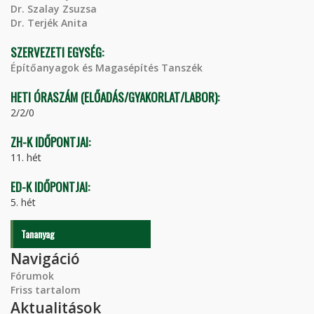
Dr. Szalay Zsuzsa
Dr. Terjék Anita
SZERVEZETI EGYSÉG:
Építőanyagok és Magasépítés Tanszék
HETI ÓRASZÁM (ELŐADÁS/GYAKORLAT/LABOR):
2/2/0
ZH-K IDŐPONTJAI:
11. hét
ED-K IDŐPONTJAI:
5. hét
Tananyag
Navigáció
Fórumok
Friss tartalom
Aktualitások