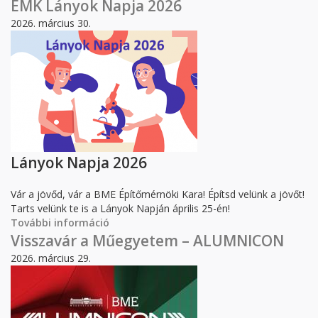
Faculty of Civil Engineering tartalommal
ÉMK Lányok Napja 2026
kapcsolatosan
2026. március 30.
Lányok Napja 2026
Vár a jövőd, vár a BME Építőmérnöki Kara! Építsd velünk a jövőt!
Tarts velünk te is a Lányok Napján április 25-én!
További információ
ÉMK Lányok Napja 2026 tartalommal
kapcsolatosan
Visszavár a Műegyetem – ALUMNICON
2026. március 29.