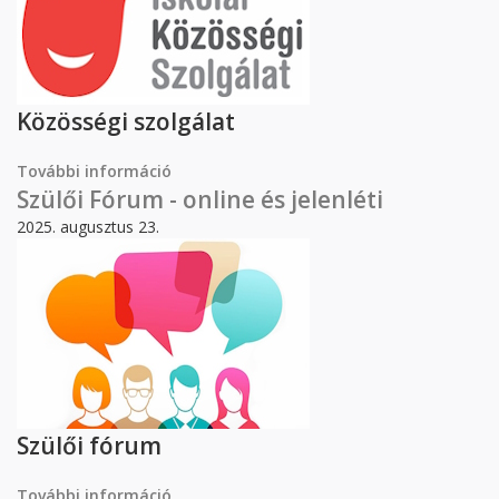
Közösségi szolgálat
További információ
Iskolai közösségi szolgálat tartalommal
kapcsolatosan
Szülői Fórum - online és jelenléti
2025. augusztus 23.
Szülői fórum
További információ
Szülői Fórum - online és jelenléti