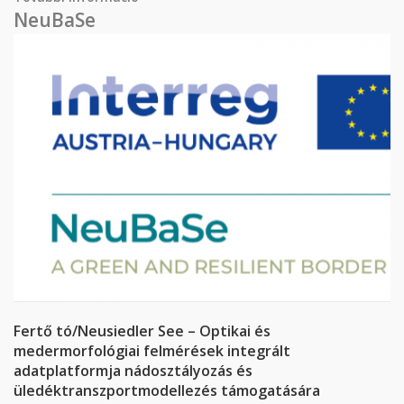
tartalommal kapcsolatosan
NeuBaSe
Fertő tó/Neusiedler See – Optikai és
medermorfológiai felmérések integrált
adatplatformja nádosztályozás és
üledéktranszportmodellezés támogatására