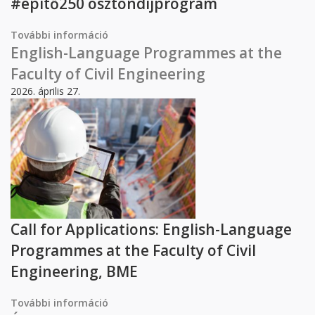
#építő250 ösztöndíjprogram
További információ
#építő250 ösztöndíjprogram információk
tartalommal kapcsolatosan
English-Language Programmes at the
Faculty of Civil Engineering
2026. április 27.
Call for Applications: English-Language
Programmes at the Faculty of Civil
Engineering, BME
További információ
English-Language Programmes at the