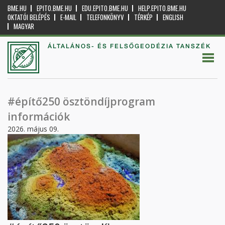
BME.HU
EPITO.BME.HU
EDU.EPITO.BME.HU
HELP.EPITO.BME.HU
OKTATÓI BELÉPÉS
E-MAIL
TELEFONKÖNYV
TÉRKÉP
ENGLISH
MAGYAR
ÁLTALÁNOS- ÉS FELSŐGEODÉZIA TANSZÉK
#építő250 ösztöndíjprogram
információk
2026. május 09.