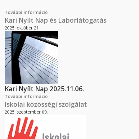
További információ
Középiskolás Nap 2026 tartalommal
kapcsolatosan
Kari Nyílt Nap és Laborlátogatás
2025. október 21.
Kari Nyílt Nap 2025.11.06.
További információ
Kari Nyílt Nap és Laborlátogatás
tartalommal kapcsolatosan
Iskolai közösségi szolgálat
2025. szeptember 09.