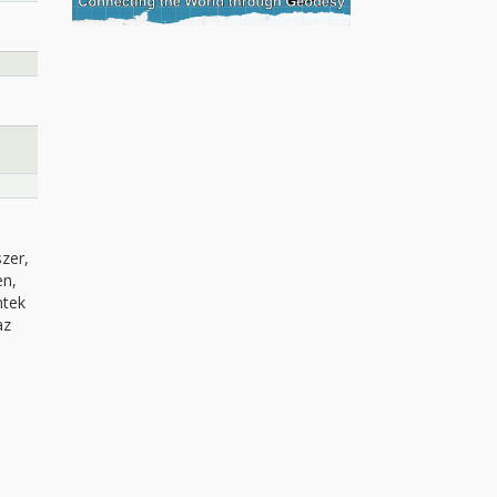
szer,
en,
ntek
az