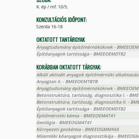
K. ép / mf. 10/5.
KONZULTÁCIÓS IDŐPONT:
Szerda 16-18
OKTATOTT TANTÁRGYAK
Anyagtudomány építőmérnököknek - BMEEOE
Építőanyagok tartóssága - BMEEOEMDT82
KORÁBBAN OKTATOTT TÁRGYAK:
Alkáli aktivált anyagok építőmérnöki alkalmaz
Anyagtan II. - BMEEOEMTBTB
Anyagtudomány építőmérnököknek - BMEEOE
Betonstruktúra, tartósság, diagnosztika I. - B
Betonstruktúra, tartósság, diagnosztika II. - 
Építőanyagok tartóssága - BMEEOEMDT82
Építőmérnöki kémia - BMEEOEMAT41
Geológia - BMEEOGMAT41
Környezeti geokémia - BMEEOGMMX65
Műemléki kőanyagok diagnosztikája - BMEEO