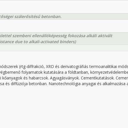
tőségei szálerősítésű betonban.
ettel szembeni ellenállóképesség fokozása alkáli aktivált
stance due to alkali-activated binders)
módszerek (rtg-diffrakció, XRD és derivatográfiás termoanalitikai mód
égbemenő folyamatok kutatására a földtanban, környezetvédelemb
i kőanyagok és habarcsok. Agyagásványok. Cementkutatások. Ceme
sa és diffúziója betonban. Nanotechnológia anyagai és alkalmazása 