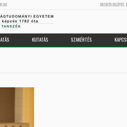
ME.HU
OKTATÓI BELÉPÉS
SÁGTUDOMÁNYI EGYETEM
k képzés 1782 óta
 TANSZÉK
ATÁS
KUTATÁS
SZAKÉRTÉS
KAPCS