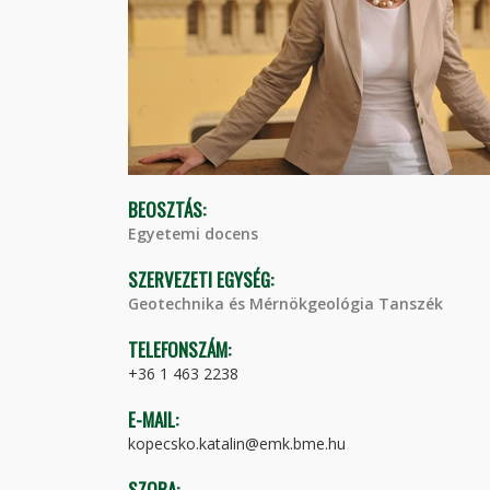
BEOSZTÁS:
Egyetemi docens
SZERVEZETI EGYSÉG:
Geotechnika és Mérnökgeológia Tanszék
TELEFONSZÁM:
+36 1 463 2238
E-MAIL:
kopecsko.katalin@emk.bme.hu
SZOBA: