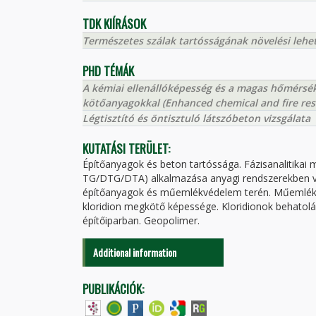
TDK KIÍRÁSOK
Természetes szálak tartósságának növelési lehe
PHD TÉMÁK
A kémiai ellenállóképesség és a magas hőmérsékl
kötőanyagokkal (Enhanced chemical and fire resi
Légtisztító és öntisztuló látszóbeton vizsgálata
KUTATÁSI TERÜLET:
Építőanyagok és beton tartóssága. Fázisanalitikai 
TG/DTG/DTA) alkalmazása anyagi rendszerekben v
építőanyagok és műemlékvédelem terén. Műemlék
kloridion megkötő képessége. Kloridionok behatolá
építőiparban. Geopolimer.
Additional information
PUBLIKÁCIÓK: