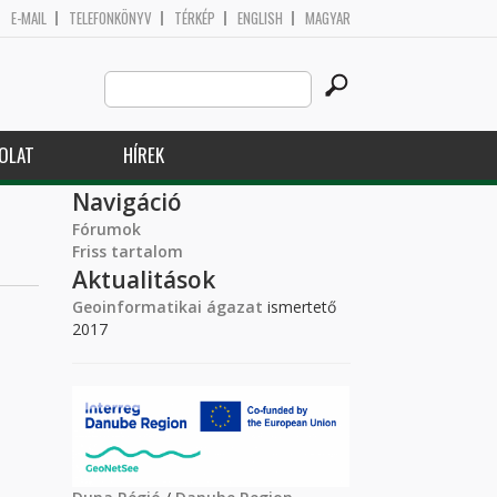
E-MAIL
TELEFONKÖNYV
TÉRKÉP
ENGLISH
MAGYAR
Search
Keresés űrlap
this
site
OLAT
HÍREK
Navigáció
Fórumok
Friss tartalom
Aktualitások
Geoinformatikai ágazat
ismertető
2017