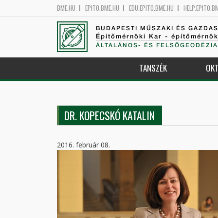
BME.HU
EPITO.BME.HU
EDU.EPITO.BME.HU
HELP.EPITO.B
BUDAPESTI MŰSZAKI ÉS GAZDA
Építőmérnöki Kar - építőmérnö
ÁLTALÁNOS- ÉS FELSŐGEODÉZIA
TANSZÉK
OKT
DR. KOPECSKÓ KATALIN
2016. február 08.