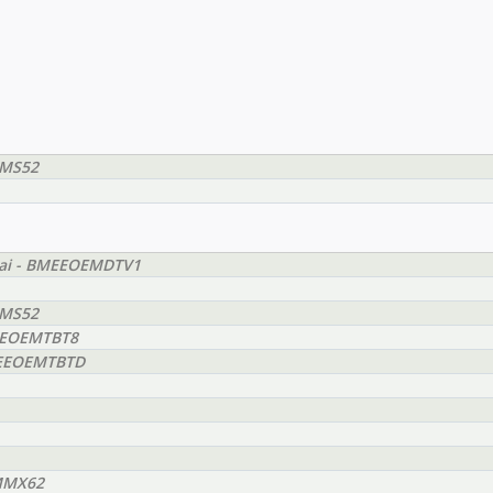
MMS52
ásai - BMEEOEMDTV1
MMS52
MEEOEMTBT8
BMEEOEMTBTD
GMMX62