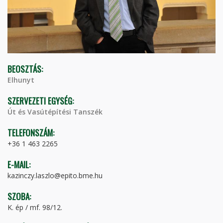
BEOSZTÁS:
Elhunyt
SZERVEZETI EGYSÉG:
Út és Vasútépítési Tanszék
TELEFONSZÁM:
+36 1 463 2265
E-MAIL:
kazinczy.laszlo@epito.bme.hu
SZOBA:
K. ép / mf. 98/12.