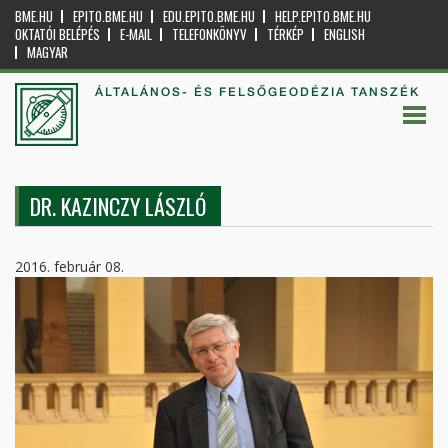
BME.HU
EPITO.BME.HU
EDU.EPITO.BME.HU
HELP.EPITO.BME.HU
OKTATÓI BELÉPÉS
E-MAIL
TELEFONKÖNYV
TÉRKÉP
ENGLISH
MAGYAR
ÁLTALÁNOS- ÉS FELSŐGEODÉZIA TANSZÉK
DR. KAZINCZY LÁSZLÓ
2016. február 08.