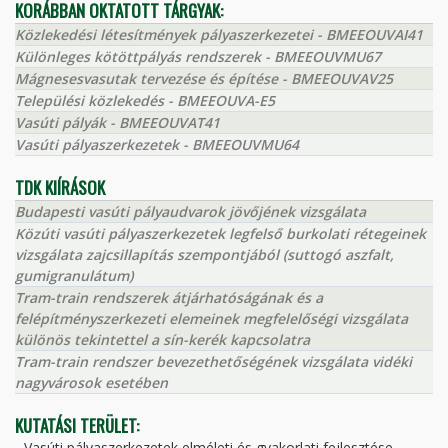
KORÁBBAN OKTATOTT TÁRGYAK:
Közlekedési létesítmények pályaszerkezetei - BMEEOUVAI41
Különleges kötöttpályás rendszerek - BMEEOUVMU67
Mágnesesvasutak tervezése és építése - BMEEOUVAV25
Települési közlekedés - BMEEOUVA-E5
Vasúti pályák - BMEEOUVAT41
Vasúti pályaszerkezetek - BMEEOUVMU64
TDK KIÍRÁSOK
Budapesti vasúti pályaudvarok jövőjének vizsgálata
Közúti vasúti pályaszerkezetek legfelső burkolati rétegeinek
vizsgálata zajcsillapítás szempontjából (suttogó aszfalt,
gumigranulátum)
Tram-train rendszerek átjárhatóságának és a
felépítményszerkezeti elemeinek megfelelőségi vizsgálata
különös tekintettel a sín-kerék kapcsolatra
Tram-train rendszer bevezethetőségének vizsgálata vidéki
nagyvárosok esetében
KUTATÁSI TERÜLET:
- Vasúti pályaszerkezetek elméleti és gyakorlati fejlesztése