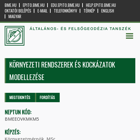
BME.HU
EPITO.BME.HU
EDU.EPITO.BME.HU
HELP.EPITO.BME.HU
OKTATÓI BELÉPÉS
E-MAIL
TELEFONKÖNYV
TÉRKÉP
ENGLISH
MAGYAR
ÁLTALÁNOS- ÉS FELSŐGEODÉZIA TANSZÉK
KÖRNYEZETI RENDSZEREK ÉS KOCKÁZATOK
MODELLEZÉSE
Elsődleges fülek
MEGTEKINTÉS
(AKTÍV
FORDÍTÁS
FÜL)
NEPTUN KÓD:
BMEEOVKMKM5
KÉPZÉS:
Környezetmérnök, MSc