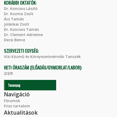
KORÁBBI OKTATÓK:
Dr. Koncsos László
Dr. Kozma Zsolt
Ács Tamás
Jolánkai Zsolt
Dr. Koncsos Tamás
Dr. Clement Adrienne
Decsi Bence
SZERVEZETI EGYSÉG:
Vízi Közmű és Környezetmérnöki Tanszék
HETI ÓRASZÁM (ELŐADÁS/GYAKORLAT/LABOR):
2/2/0
Tananyag
Navigáció
Fórumok
Friss tartalom
Aktualitások