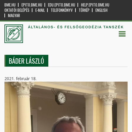
BME.HU
EPITO.BME.HU
EDU.EPITO.BME.HU
HELP.EPITO.BME.HU
OKTATÓI BELÉPÉS
E-MAIL
TELEFONKÖNYV
TÉRKÉP
ENGLISH
MAGYAR
ÁLTALÁNOS- ÉS FELSŐGEODÉZIA TANSZÉK
BÁDER LÁSZLÓ
2021. február 18.