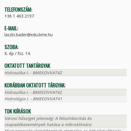
TELEFONSZÁM:
+36 1 463 2197
E-MAIL:
laszlo.bader@edu.bme.hu
SZOBA:
K. ép / fsz. 14.
OKTATOTT TANTÁRGYAK
Hidraulika I. - BMEEOVVAT42
KORÁBBAN OKTATOTT TÁRGYAK:
Hidraulika I. - BMEEOVVAT42
Hidrológia I. - BMEEOVVAT41
TDK KIÍRÁSOK
Városi hősziget jelenség: A felszínborítás és
csapadékesemények hatása a mikroklímára
Magyarország vízmérlegének elemzése az éghajlatváltozás