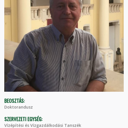
BEOSZTÁS:
Doktorandusz
SZERVEZETI EGYSÉG:
Vízépítési és Vízgazdálkodási Tanszék