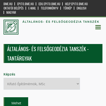
BME.HU
EPITO.BME.HU
EDU.EPITO.BME.HU
HELP.EPITO.BME.HU
OKTATÓI BELÉPÉS
E-MAIL
TELEFONKÖNYV
TÉRKÉP
ENGLISH
MAGYAR
ÁLTALÁNOS- ÉS FELSŐGEODÉZIA TANSZÉK
ÁLTALÁNOS- ÉS FELSŐGEODÉZIA TANSZÉK -
TANTÁRGYAK
Képzés