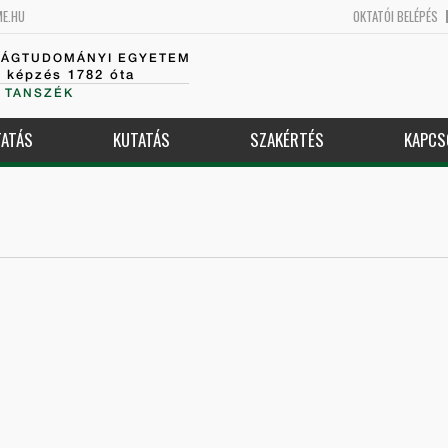
ME.HU
OKTATÓI BELÉPÉS
SÁGTUDOMÁNYI EGYETEM
k képzés 1782 óta
 TANSZÉK
ATÁS
KUTATÁS
SZAKÉRTÉS
KAPCS