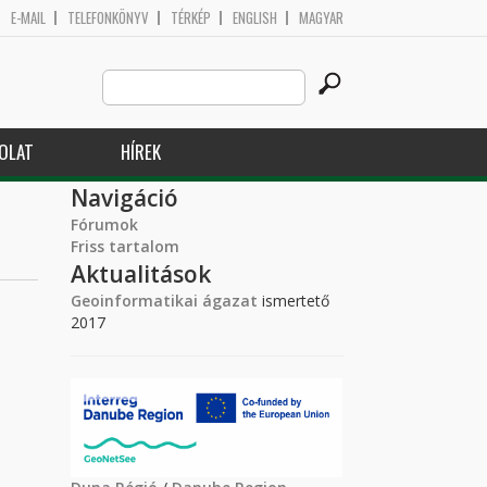
E-MAIL
TELEFONKÖNYV
TÉRKÉP
ENGLISH
MAGYAR
Search
Keresés űrlap
this
site
OLAT
HÍREK
Navigáció
Fórumok
Friss tartalom
Aktualitások
Geoinformatikai ágazat
ismertető
2017