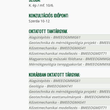
K. ép / mf. 10/6.
KONZULTÁCIÓS IDŐPONT:
Szerda 10-12
OKTATOTT TANTÁRGYAK
Alagútépítés - BMEEOGMMG61
Geotechnika és mérnökgeológia projekt - BM
Kőzetmechanika - BMEEOGMAS41
Kőzetmechanikai modellezés - BMEEOGMDT71
Magyarország műszaki földtana - BMEEOGMMG
Mérnökgeológia terepgyakorlat - BMEEOGMMX
KORÁBBAN OKTATOTT TÁRGYAK:
Alagútépítés - BMEEOGMMG61
Geológia - BMEEOGMAT41
Geotechnika és mérnökgeológia projekt - BM
Geotechnikai esettanulmányok - BMEEOGMMX6
Kőzetmechanika - BMEEOGMAS41
Kőzetmechanikai modellezés - BMEEOGMDT71