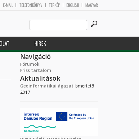
E-MAIL
TELEFONKÖNYV
TÉRKÉP
ENGLISH
MAGYAR
Search
Keresés űrlap
this
site
OLAT
HÍREK
Navigáció
Fórumok
Friss tartalom
Aktualitások
Geoinformatikai ágazat
ismertető
2017