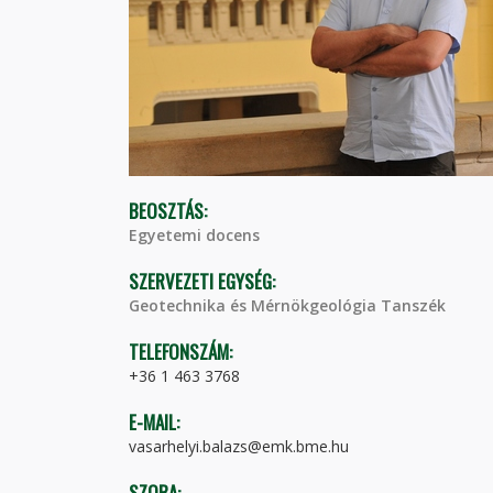
BEOSZTÁS:
Egyetemi docens
SZERVEZETI EGYSÉG:
Geotechnika és Mérnökgeológia Tanszék
TELEFONSZÁM:
+36 1 463 3768
E-MAIL:
vasarhelyi.balazs@emk.bme.hu
SZOBA: