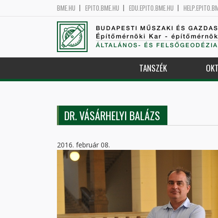
BME.HU
EPITO.BME.HU
EDU.EPITO.BME.HU
HELP.EPITO.B
BUDAPESTI MŰSZAKI ÉS GAZDA
Építőmérnöki Kar - építőmérnö
ÁLTALÁNOS- ÉS FELSŐGEODÉZIA
TANSZÉK
OKT
DR. VÁSÁRHELYI BALÁZS
2016. február 08.