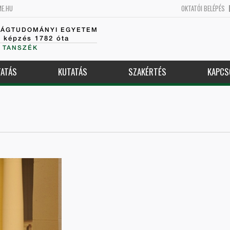
ME.HU
OKTATÓI BELÉPÉS
SÁGTUDOMÁNYI EGYETEM
k képzés 1782 óta
 TANSZÉK
ATÁS
KUTATÁS
SZAKÉRTÉS
KAPCS