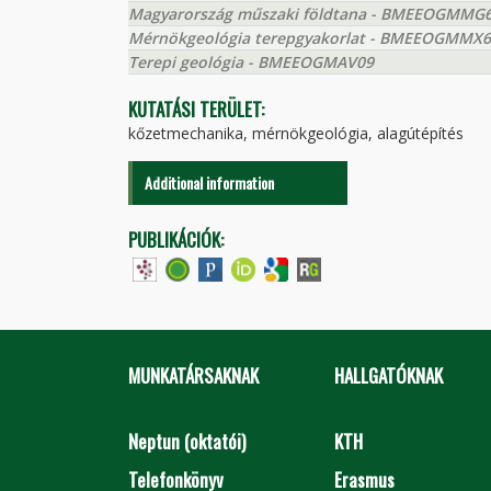
Magyarország műszaki földtana - BMEEOGMMG
Mérnökgeológia terepgyakorlat - BMEEOGMMX
Terepi geológia - BMEEOGMAV09
KUTATÁSI TERÜLET:
kőzetmechanika, mérnökgeológia, alagútépítés
Additional information
PUBLIKÁCIÓK:
MUNKATÁRSAKNAK
HALLGATÓKNAK
Neptun (oktatói)
KTH
Telefonkönyv
Erasmus