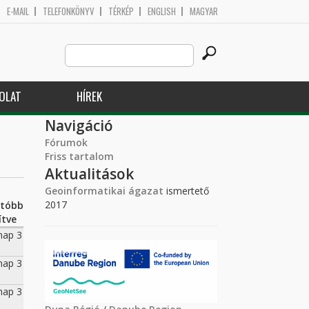
E-MAIL
TELEFONKÖNYV
TÉRKÉP
ENGLISH
MAGYAR
Search
Keresés űrlap
this
site
OLAT
HÍREK
Navigáció
Fórumok
Friss tartalom
Aktualitások
Geoinformatikai ágazat
ismertető
2017
utóbb
ítve
nap 3
nap 3
nap 3