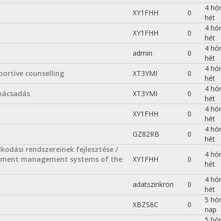
4 hó
XY1FHH
0
hét
4 hó
XY1FHH
0
hét
4 hó
admin
0
hét
4 hó
portive counselling
XT3YMI
0
hét
4 hó
anácsadás
XT3YMI
0
hét
4 hó
XY1FHH
0
hét
4 hó
GZ82RB
0
hét
odási rendszereinek fejlesztése /
4 hó
vement management systems of the
XY1FHH
0
hét
4 hó
adatszinkron
0
hét
5 hó
XBZS6C
0
nap
5 hó