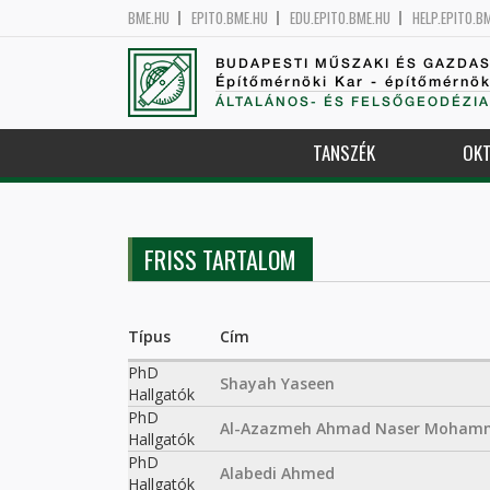
BME.HU
EPITO.BME.HU
EDU.EPITO.BME.HU
HELP.EPITO.B
BUDAPESTI MŰSZAKI ÉS GAZDA
Építőmérnöki Kar - építőmérnö
ÁLTALÁNOS- ÉS FELSŐGEODÉZIA
TANSZÉK
OKT
FRISS TARTALOM
Típus
Cím
PhD
Shayah Yaseen
Hallgatók
PhD
Al-Azazmeh Ahmad Naser Moham
Hallgatók
PhD
Alabedi Ahmed
Hallgatók