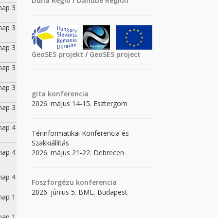
Duna Régió
/
Danube Region
nap 3
nap 3
nap 3
GeoSES projekt
/
GeoSES project
nap 3
nap 3
gita
konferencia
2026. május 14-15. Esztergom
nap 3
nap 4
Térinformatikai Konferencia és
Szakkiállítás
nap 4
2026. május 21-22. Debrecen
nap 4
Foszforgézu konferencia
2026. június 5. BME, Budapest
nap 1
nap 1