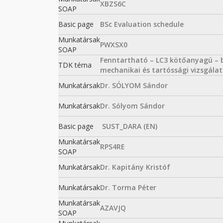
XBZS6C
SOAP
Basic page
BSc Evaluation schedule
Munkatársak
PWXSX0
SOAP
Fenntartható – LC3 kötőanyagú – b
TDK téma
mechanikai és tartóssági vizsgálat
Munkatársak
Dr. SÓLYOM Sándor
Munkatársak
Dr. Sólyom Sándor
Basic page
SUST_DARA (EN)
Munkatársak
RPS4RE
SOAP
Munkatársak
Dr. Kapitány Kristóf
Munkatársak
Dr. Torma Péter
Munkatársak
AZAVJQ
SOAP