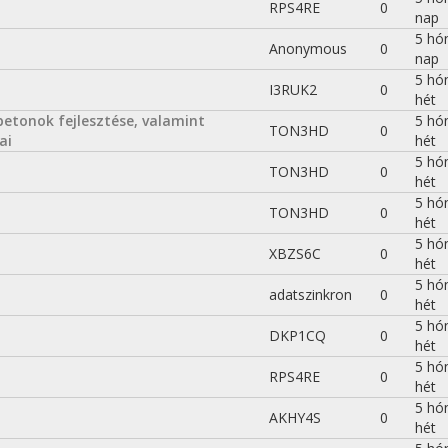
RPS4RE
0
nap
5 hó
Anonymous
0
nap
5 hó
I3RUK2
0
hét
etonok fejlesztése, valamint
5 hó
TON3HD
0
ai
hét
5 hó
TON3HD
0
hét
5 hó
TON3HD
0
hét
5 hó
XBZS6C
0
hét
5 hó
adatszinkron
0
hét
5 hó
DKP1CQ
0
hét
5 hó
RPS4RE
0
hét
5 hó
AKHY4S
0
hét