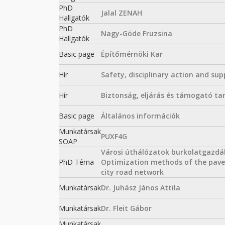
PhD
Jalal ZENAH
Hallgatók
PhD
Nagy-Göde Fruzsina
Hallgatók
Basic page
Építőmérnöki Kar
Hír
Safety, disciplinary action and sup
Hír
Biztonság, eljárás és támogató t
Basic page
Általános információk
Munkatársak
PUXF4G
SOAP
Városi úthálózatok burkolatgazdálk
PhD Téma
Optimization methods of the pa
city road network
Munkatársak
Dr. Juhász János Attila
Munkatársak
Dr. Fleit Gábor
Munkatársak