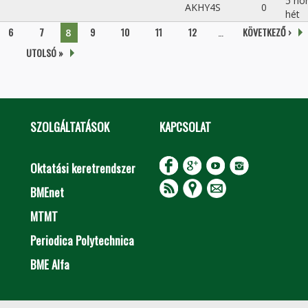
5 hó
AKHY4S
0
hét
6
7
9
10
11
12
…
KÖVETKEZŐ ›
8
UTOLSÓ »
SZOLGÁLTATÁSOK
KAPCSOLAT
Oktatási keretrendszer
BMEnet
MTMT
Periodica Polytechnica
BME Alfa