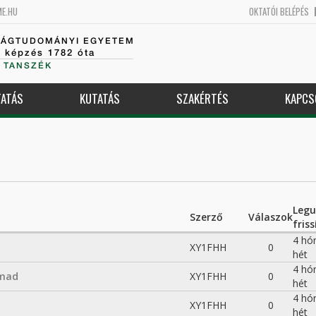
ME.HU
OKTATÓI BELÉPÉS
SÁGTUDOMÁNYI EGYETEM
k képzés 1782 óta
 TANSZÉK
ATÁS
KUTATÁS
SZAKÉRTÉS
KAPCS
Leg
Szerző
Válaszok
friss
4 hó
XY1FHH
0
hét
4 hó
mad
XY1FHH
0
hét
4 hó
XY1FHH
0
hét