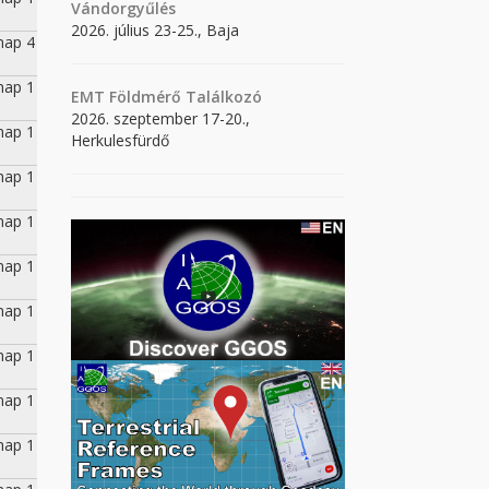
Vándorgyűlés
2026. július 23-25., Baja
nap 4
nap 1
EMT Földmérő Találkozó
2026. szeptember 17-20.,
nap 1
Herkulesfürdő
nap 1
nap 1
nap 1
nap 1
nap 1
nap 1
nap 1