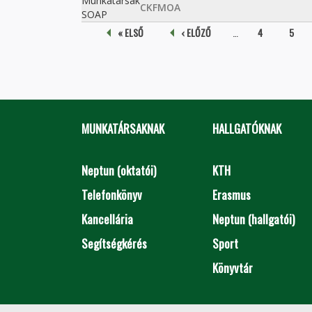
Munkatársak
CKFMOA
SOAP
Oldalak
« ELSŐ
‹ ELŐZŐ
…
4
5
MUNKATÁRSAKNAK
HALLGATÓKNAK
Neptun (oktatói)
KTH
Telefonkönyv
Erasmus
Kancellária
Neptun (hallgatói)
Segítségkérés
Sport
Könyvtár