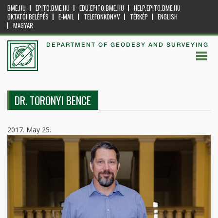
BME.HU
EPITO.BME.HU
EDU.EPITO.BME.HU
HELP.EPITO.BME.HU
OKTATÓI BELÉPÉS
E-MAIL
TELEFONKÖNYV
TÉRKÉP
ENGLISH
MAGYAR
DEPARTMENT OF GEODESY AND SURVEYING
DR. TORONYI BENCE
2017. May 25.