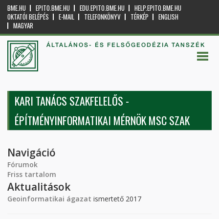
BME.HU
EPITO.BME.HU
EDU.EPITO.BME.HU
HELP.EPITO.BME.HU
OKTATÓI BELÉPÉS
E-MAIL
TELEFONKÖNYV
TÉRKÉP
ENGLISH
MAGYAR
ÁLTALÁNOS- ÉS FELSŐGEODÉZIA TANSZÉK
KARI TANÁCS SZAKFELELŐS -
ÉPÍTMÉNYINFORMATIKAI MÉRNÖK MSC SZAK
Navigáció
Fórumok
Friss tartalom
Aktualitások
Geoinformatikai ágazat
ismertető 2017