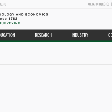
ME.HU
OKTATÓI BELÉPÉS
HNOLOGY AND ECONOMICS
ince 1782
SURVEYING
DUCATION
RESEARCH
INDUSTRY
C