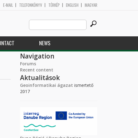
E-MAIL
TELEFONKÖNYV
TÉRKÉP
ENGLISH
MAGYAR
Search
Search form
this
site
ONTACT
NEWS
Navigation
Forums
Recent content
Aktualitások
Geoinformatikai ágazat
ismertető
2017