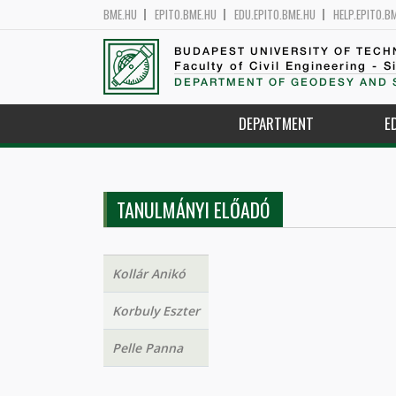
BME.HU
EPITO.BME.HU
EDU.EPITO.BME.HU
HELP.EPITO.B
BUDAPEST UNIVERSITY OF TEC
Faculty of Civil Engineering - S
DEPARTMENT OF GEODESY AND 
DEPARTMENT
E
TANULMÁNYI ELŐADÓ
Kollár Anikó
Korbuly Eszter
Pelle Panna