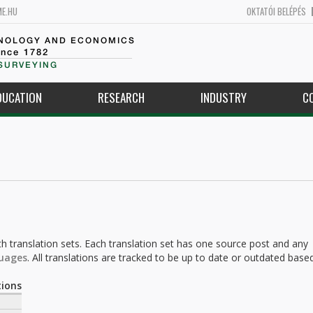
ME.HU
OKTATÓI BELÉPÉS
HNOLOGY AND ECONOMICS
ince 1782
SURVEYING
DUCATION
RESEARCH
INDUSTRY
C
h translation sets. Each translation set has one source post and any
uages
. All translations are tracked to be up to date or outdated base
.
ions