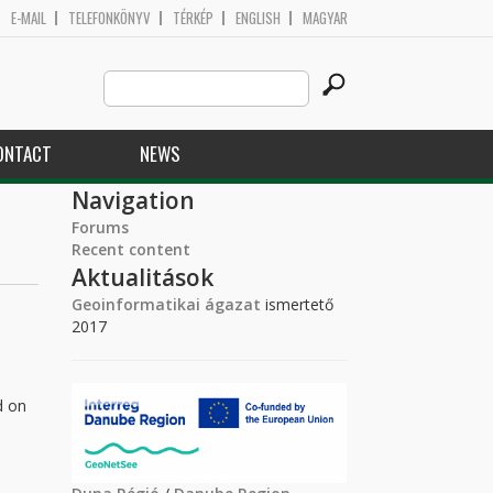
E-MAIL
TELEFONKÖNYV
TÉRKÉP
ENGLISH
MAGYAR
Search
Search form
this
site
ONTACT
NEWS
Navigation
Forums
Recent content
Aktualitások
Geoinformatikai ágazat
ismertető
2017
d on