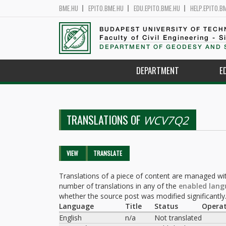
BME.HU
EPITO.BME.HU
EDU.EPITO.BME.HU
HELP.EPITO.B
BUDAPEST UNIVERSITY OF TEC
Faculty of Civil Engineering - S
DEPARTMENT OF GEODESY AND 
DEPARTMENT
E
TRANSLATIONS OF
WCV7Q2
Primary tabs
VIEW
TRANSLATE
(ACTIVE
TAB)
Translations of a piece of content are managed wit
number of translations in any of the
enabled lang
whether the source post was modified significantly
Language
Title
Status
Operat
English
n/a
Not translated