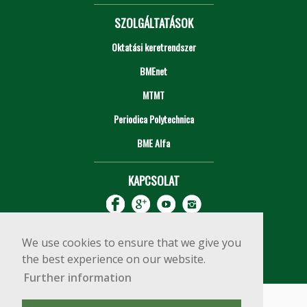
SZOLGÁLTATÁSOK
Oktatási keretrendszer
BMEnet
MTMT
Periodica Polytechnica
BME Alfa
KAPCSOLAT
We use cookies to ensure that we give you
the best experience on our website.
Further information
Impresszum
Copyright © 2020 BME Építőmérnöki Kar