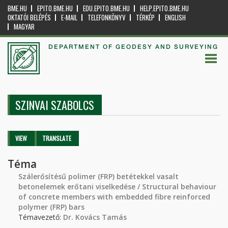
BME.HU
EPITO.BME.HU
EDU.EPITO.BME.HU
HELP.EPITO.BME.HU
OKTATÓI BELÉPÉS
E-MAIL
TELEFONKÖNYV
TÉRKÉP
ENGLISH
MAGYAR
DEPARTMENT OF GEODESY AND SURVEYING
SZINVAI SZABOLCS
Primary tabs
VIEW
(ACTIVE
TRANSLATE
TAB)
Téma
Szálerősítésű polimer (FRP) betétekkel vasalt
betonelemek erőtani viselkedése / Structural behaviour
of concrete members with embedded fibre reinforced
polymer (FRP) bars
Témavezető:
Dr. Kovács Tamás