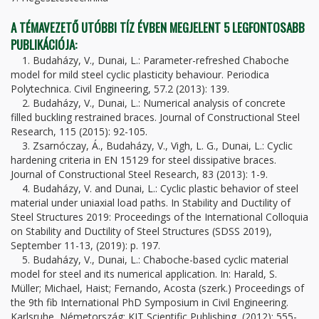
A TÉMAVEZETŐ UTÓBBI TÍZ ÉVBEN MEGJELENT 5 LEGFONTOSABB
PUBLIKÁCIÓJA:
1. Budaházy, V., Dunai, L.: Parameter-refreshed Chaboche
model for mild steel cyclic plasticity behaviour. Periodica
Polytechnica. Civil Engineering, 57.2 (2013): 139.
2. Budaházy, V., Dunai, L.: Numerical analysis of concrete
filled buckling restrained braces. Journal of Constructional Steel
Research, 115 (2015): 92-105.
3. Zsarnóczay, Á., Budaházy, V., Vigh, L. G., Dunai, L.: Cyclic
hardening criteria in EN 15129 for steel dissipative braces.
Journal of Constructional Steel Research, 83 (2013): 1-9.
4. Budaházy, V. and Dunai, L.: Cyclic plastic behavior of steel
material under uniaxial load paths. In Stability and Ductility of
Steel Structures 2019: Proceedings of the International Colloquia
on Stability and Ductility of Steel Structures (SDSS 2019),
September 11-13, (2019): p. 197.
5. Budaházy, V., Dunai, L.: Chaboche-based cyclic material
model for steel and its numerical application. In: Harald, S.
Müller; Michael, Haist; Fernando, Acosta (szerk.) Proceedings of
the 9th fib International PhD Symposium in Civil Engineering.
Karlsruhe, Németország: KIT Scientific Publishing, (2012): 555-