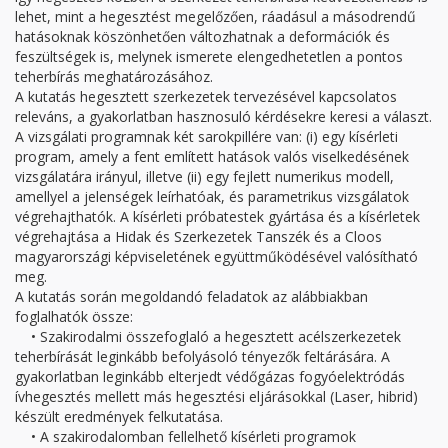
lehet, mint a hegesztést megelőzően, ráadásul a másodrendű
hatásoknak köszönhetően változhatnak a deformációk és
feszültségek is, melynek ismerete elengedhetetlen a pontos
teherbírás meghatározásához.
A kutatás hegesztett szerkezetek tervezésével kapcsolatos
releváns, a gyakorlatban hasznosuló kérdésekre keresi a választ.
A vizsgálati programnak két sarokpillére van: (i) egy kísérleti
program, amely a fent említett hatások valós viselkedésének
vizsgálatára irányul, illetve (ii) egy fejlett numerikus modell,
amellyel a jelenségek leírhatóak, és parametrikus vizsgálatok
végrehajthatók. A kísérleti próbatestek gyártása és a kísérletek
végrehajtása a Hidak és Szerkezetek Tanszék és a Cloos
magyarországi képviseletének együttműködésével valósítható
meg.
A kutatás során megoldandó feladatok az alábbiakban
foglalhatók össze:
• Szakirodalmi összefoglaló a hegesztett acélszerkezetek
teherbírását leginkább befolyásoló tényezők feltárására. A
gyakorlatban leginkább elterjedt védőgázas fogyóelektródás
ívhegesztés mellett más hegesztési eljárásokkal (Laser, hibrid)
készült eredmények felkutatása.
• A szakirodalomban fellelhető kísérleti programok