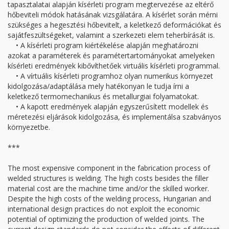
tapasztalatai alapján kísérleti program megtervezése az eltérő
hőbeviteli módok hatásának vizsgálatára. A kísérlet során mérni
szükséges a hegesztési hőbevitelt, a keletkező deformációkat és
sajátfeszültségeket, valamint a szerkezeti elem teherbírását is.
• A kísérleti program kiértékelése alapján meghatározni
azokat a paraméterek és paramétertartományokat amelyeken
kísérleti eredmények kibővíthetőek virtuális kísérleti programmal.
• A vírtuális kísérleti programhoz olyan numerikus környezet
kidolgozása/adaptálása mely hatékonyan le tudja írni a
keletkező termomechanikus és metallurgiai folyamatokat.
• A kapott eredmények alapján egyszerűsített modellek és
méretezési eljárások kidolgozása, és implementálsa szabványos
környezetbe.
***
The most expensive component in the fabrication process of
welded structures is welding. The high costs besides the filler
material cost are the machine time and/or the skilled worker.
Despite the high costs of the welding process, Hungarian and
international design practices do not exploit the economic
potential of optimizing the production of welded joints. The