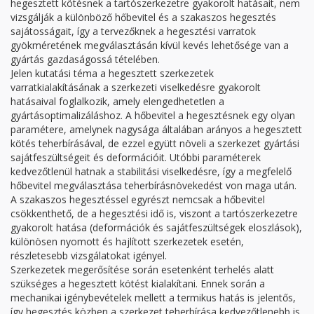
hegesztett kötésnek a tartószerkezetre gyakorolt hatásait, nem
vizsgálják a különböző hőbevitel és a szakaszos hegesztés
sajátosságait, így a tervezőknek a hegesztési varratok
gyökméretének megválasztásán kívül kevés lehetősége van a
gyártás gazdaságossá tételében.
Jelen kutatási téma a hegesztett szerkezetek
varratkialakításának a szerkezeti viselkedésre gyakorolt
hatásaival foglalkozik, amely elengedhetetlen a
gyártásoptimalizáláshoz. A hőbevitel a hegesztésnek egy olyan
paramétere, amelynek nagysága általában arányos a hegesztett
kötés teherbírásával, de ezzel együtt növeli a szerkezet gyártási
sajátfeszültségeit és deformációit. Utóbbi paraméterek
kedvezőtlenül hatnak a stabilitási viselkedésre, így a megfelelő
hőbevitel megválasztása teherbírásnövekedést von maga után.
A szakaszos hegesztéssel egyrészt nemcsak a hőbevitel
csökkenthető, de a hegesztési idő is, viszont a tartószerkezetre
gyakorolt hatása (deformációk és sajátfeszültségek eloszlások),
különösen nyomott és hajlított szerkezetek esetén,
részletesebb vizsgálatokat igényel.
Szerkezetek megerősítése során esetenként terhelés alatt
szükséges a hegesztett kötést kialakítani. Ennek során a
mechanikai igénybevételek mellett a termikus hatás is jelentős,
így hegesztés közben a szerkezet teherbírása kedvezőtlenebb is