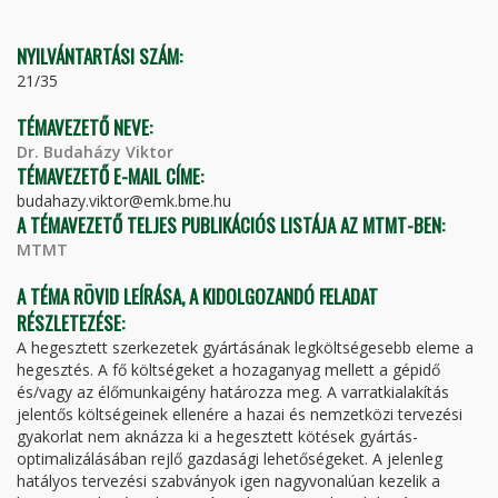
FÜL)
NYILVÁNTARTÁSI SZÁM:
21/35
TÉMAVEZETŐ NEVE:
Dr. Budaházy Viktor
TÉMAVEZETŐ E-MAIL CÍME:
budahazy.viktor@emk.bme.hu
A TÉMAVEZETŐ TELJES PUBLIKÁCIÓS LISTÁJA AZ MTMT-BEN:
MTMT
A TÉMA RÖVID LEÍRÁSA, A KIDOLGOZANDÓ FELADAT
RÉSZLETEZÉSE:
A hegesztett szerkezetek gyártásának legköltségesebb eleme a
hegesztés. A fő költségeket a hozaganyag mellett a gépidő
és/vagy az élőmunkaigény határozza meg. A varratkialakítás
jelentős költségeinek ellenére a hazai és nemzetközi tervezési
gyakorlat nem aknázza ki a hegesztett kötések gyártás-
optimalizálásában rejlő gazdasági lehetőségeket. A jelenleg
hatályos tervezési szabványok igen nagyvonalúan kezelik a