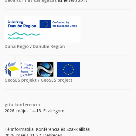
Geoinformatikai ágazat
ismertető 2017
Duna Régió
/
Danube Region
GeoSES projekt
/
GeoSES project
gita
konferencia
2026. május 14-15. Esztergom
Térinformatikai Konferencia és Szakkiállítás
2026. május 21-22. Debrecen