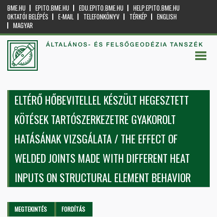
BME.HU
EPITO.BME.HU
EDU.EPITO.BME.HU
HELP.EPITO.BME.HU
OKTATÓI BELÉPÉS
E-MAIL
TELEFONKÖNYV
TÉRKÉP
ENGLISH
MAGYAR
ÁLTALÁNOS- ÉS FELSŐGEODÉZIA TANSZÉK
ELTÉRŐ HŐBEVITELLEL KÉSZÜLT HEGESZTETT
KÖTÉSEK TARTÓSZERKEZETRE GYAKOROLT
HATÁSÁNAK VIZSGÁLATA / THE EFFECT OF
WELDED JOINTS MADE WITH DIFFERENT HEAT
INPUTS ON STRUCTURAL ELEMENT BEHAVIOR
Elsődleges fülek
MEGTEKINTÉS
(AKTÍV
FORDÍTÁS