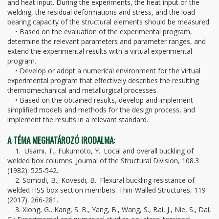
and heat input. During the experiments, the heat input of the
welding, the residual deformations and stress, and the load-
bearing capacity of the structural elements should be measured.
• Based on the evaluation of the experimental program,
determine the relevant parameters and parameter ranges, and
extend the experimental results with a virtual experimental
program.
• Develop or adopt a numerical environment for the virtual
experimental program that effectively describes the resulting
thermomechanical and metallurgical processes.
• Based on the obtained results, develop and implement
simplified models and methods for the design process, and
implement the results in a relevant standard.
A TÉMA MEGHATÁROZÓ IRODALMA:
1. Usami, T., Fukumoto, Y.: Local and overall buckling of
welded box columns. Journal of the Structural Division, 108.3
(1982): 525-542.
2. Somodi, B., Kövesdi, B.: Flexural buckling resistance of
welded HSS box section members. Thin-Walled Structures, 119
(2017): 266-281.
3. Xiong, G., Kang, S. B., Yang, B., Wang, S., Bai, J., Nie, S., Dai,