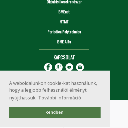
Oktatási keretrendszer
BMEnet
MTMT
Periodica Polytechnica
BME Alfa
KAPCSOLAT
A weboldalunkon cookie-kat használunk,
hogy a legjobb felhasználói élményt
nyújthassuk.
További információ
Impresszum
Copyright © 2020 BME Építőmérnöki Kar
Rendben!
1111 Budapest, Műegyetem rkp. 3.
+36 1 463 3531
webmester@emk.bme.hu