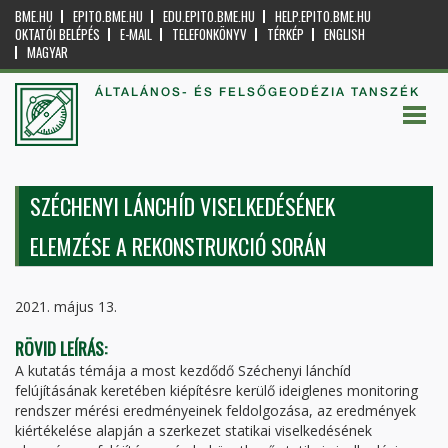
BME.HU
EPITO.BME.HU
EDU.EPITO.BME.HU
HELP.EPITO.BME.HU
OKTATÓI BELÉPÉS
E-MAIL
TELEFONKÖNYV
TÉRKÉP
ENGLISH
MAGYAR
ÁLTALÁNOS- ÉS FELSŐGEODÉZIA TANSZÉK
SZÉCHENYI LÁNCHÍD VISELKEDÉSÉNEK
ELEMZÉSE A REKONSTRUKCIÓ SORÁN
2021. május 13.
RÖVID LEÍRÁS:
A kutatás témája a most kezdődő Széchenyi lánchíd
felújításának keretében kiépítésre kerülő ideiglenes monitoring
rendszer mérési eredményeinek feldolgozása, az eredmények
kiértékelése alapján a szerkezet statikai viselkedésének