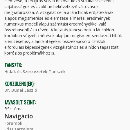
elemzése, a felújítás során bekövetkező statikai viselkedési
sajátosságok és azokban bekövetkező változások
meghatározása. A vizsgálat célja a lánchidak erőjátékának
alapos megismerése és elemzése a mérési eredmények
numerikus modell alapú számítási eredményekkel való
összehasonlítása révén. A kutatás kapcsolódik a lánchídon
korábban végzett mérések alapján megismert szerkezeti hibák
elemzéséhez, a lánckötegeket összekapcsoló csuklók
elfordulási képességének vizsgálatához és a hídon tapasztalt
korróziós problémákhoz is.
TANSZÉK:
Hidak és Szerkezetek Tanszék
KONZULENS(EK):
Dr. Dunai László
JAVASOLT SZINT:
BSc téma
Navigáció
Fórumok
Friss tartalom