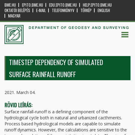
BME.HU
EPITO.BME.HU
EDU.EPITO.BME.HU
HELP.EPITO.BME.HU
OKTATÓI BELÉPÉS
E-MAIL
TELEFONKÖNYV
TÉRKÉP
ENGLISH
MAGYAR
DEPARTMENT OF GEODESY AND SURVEYING
TIMESTEP DEPENDENCY OF SIMULATED
SURFACE RAINFALL RUNOFF
2021. March 04.
RÖVID LEÍRÁS:
Surface rainfall-runoff is a defining component of the
hydrological cycle both in natural and urbanized cacthments.
Process based hydrological models are capable to simulate
runoff dynamics. However, the calculations are sensitive to the