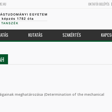
ME.HU
OKTATÓI BELÉPÉS
SÁGTUDOMÁNYI EGYETEM
k képzés 1782 óta
 TANSZÉK
ATÁS
KUTATÁS
SZAKÉRTÉS
KAPCS
AH
ágainak meghatározása (Determination of the mechanical