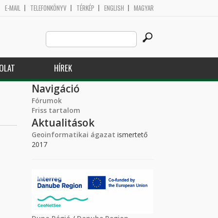
E-MAIL
TELEFONKÖNYV
TÉRKÉP
ENGLISH
MAGYAR
Search
Keresés űrlap
this
site
OLAT
HÍREK
Navigáció
Fórumok
Friss tartalom
Aktualitások
Geoinformatikai ágazat
ismertető
2017