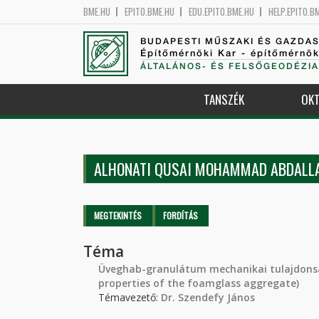
BME.HU
EPITO.BME.HU
EDU.EPITO.BME.HU
HELP.EPITO.B
BUDAPESTI MŰSZAKI ÉS GAZDA
Építőmérnöki Kar - építőmérnö
ÁLTALÁNOS- ÉS FELSŐGEODÉZIA
TANSZÉK
OKT
ALHONATI QUSAI MOHAMMAD ABDALL
Elsődleges fülek
MEGTEKINTÉS
(AKTÍV
FORDÍTÁS
FÜL)
Téma
Üveghab-granulátum mechanikai tulajdons
properties of the foamglass aggregate)
Témavezető:
Dr. Szendefy János