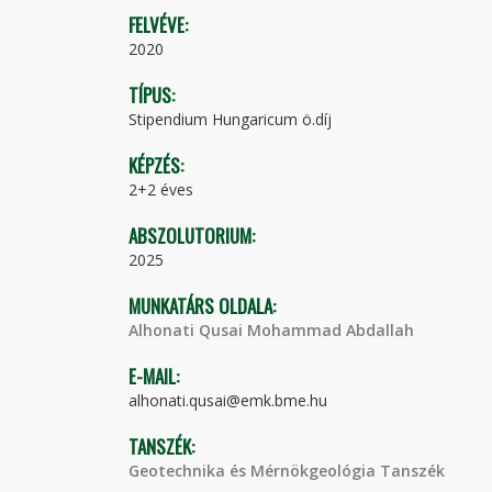
FELVÉVE:
2020
TÍPUS:
Stipendium Hungaricum ö.díj
KÉPZÉS:
2+2 éves
ABSZOLUTORIUM:
2025
MUNKATÁRS OLDALA:
Alhonati Qusai Mohammad Abdallah
E-MAIL:
alhonati.qusai@emk.bme.hu
TANSZÉK:
Geotechnika és Mérnökgeológia Tanszék