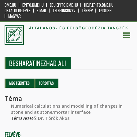
BME.HU
EPITO.BME.HU
EDU.EPITO.BME.HU
HELP.EPITO.BME.HU
OKTATÓI BELÉPÉS
E-MAIL
TELEFONKÖNYV
TÉRKÉP
ENGLISH
MAGYAR
ÁLTALÁNOS- ÉS FELSŐGEODÉZIA TANSZÉK
BESHARATINEZHAD ALI
Elsődleges fülek
MEGTEKINTÉS
(AKTÍV
FORDÍTÁS
FÜL)
Téma
Numerical calculations and modelling of changes in
stone and at stone/mortar interface
Témavezető:
Dr. Török Ákos
FELVÉVE: