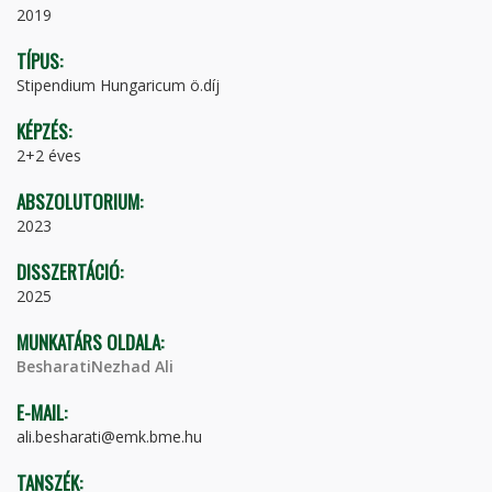
2019
TÍPUS:
Stipendium Hungaricum ö.díj
KÉPZÉS:
2+2 éves
ABSZOLUTORIUM:
2023
DISSZERTÁCIÓ:
2025
MUNKATÁRS OLDALA:
BesharatiNezhad Ali
E-MAIL:
ali.besharati@emk.bme.hu
TANSZÉK: