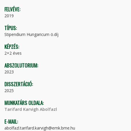
FELVÉVE:
2019
TÍPUS:
Stipendium Hungaricum ö.díj
KÉPZÉS:
2+2 éves
ABSZOLUTORIUM:
2023
DISSZERTÁCIÓ:
2025
MUNKATÁRS OLDALA:
Tarifard Karvigh Abolfazl
E-MAIL:
abolfazl.tarifard.karvigh@emk.bme.hu