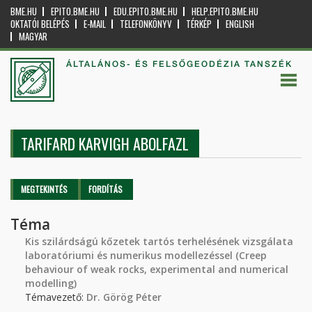
BME.HU
EPITO.BME.HU
EDU.EPITO.BME.HU
HELP.EPITO.BME.HU
OKTATÓI BELÉPÉS
E-MAIL
TELEFONKÖNYV
TÉRKÉP
ENGLISH
MAGYAR
ÁLTALÁNOS- ÉS FELSŐGEODÉZIA TANSZÉK
TARIFARD KARVIGH ABOLFAZL
Elsődleges fülek
MEGTEKINTÉS
(AKTÍV
FORDÍTÁS
FÜL)
Téma
Kis szilárdságú kőzetek tartós terhelésének vizsgálata
laboratóriumi és numerikus modellezéssel (Creep
behaviour of weak rocks, experimental and numerical
modelling)
Témavezető:
Dr. Görög Péter