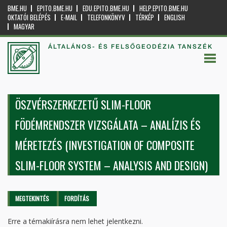
BME.HU
EPITO.BME.HU
EDU.EPITO.BME.HU
HELP.EPITO.BME.HU
OKTATÓI BELÉPÉS
E-MAIL
TELEFONKÖNYV
TÉRKÉP
ENGLISH
MAGYAR
ÁLTALÁNOS- ÉS FELSŐGEODÉZIA TANSZÉK
ÖSZVÉRSZERKEZETŰ SLIM-FLOOR
FÖDÉMRENDSZER VIZSGÁLATA – ANALÍZIS ÉS
MÉRETEZÉS (INVESTIGATION OF COMPOSITE
SLIM-FLOOR SYSTEM – ANALYSIS AND DESIGN)
Elsődleges fülek
MEGTEKINTÉS
(AKTÍV
FORDÍTÁS
FÜL)
Erre a témakiírásra nem lehet jelentkezni.