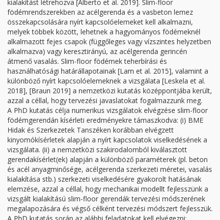
kialakítást létrehozva [Alberto et al. 2019]. Slim-floor
födémrendszerekben az acélgerenda és a vasbeton lemez
összekapcsolására nyírt kapcsolóelemeket kell alkalmazni,
melyek többek között, lehetnek a hagyományos födémeknél
alkalmazott fejes csapok (függőleges vagy vízszintes helyzetben
alkalmazva) vagy keresztirányú, az acélgerenda gerincén
átmenő vasalás. Slim-floor födémek teherbírási és
használhatósági határállapotainak [Lam et al. 2015], valamint a
különböző nyírt kapcsolóelemeknek a vizsgálata [Leskela et al.
2018], [Braun 2019] a nemzetközi kutatás középpontjába került,
azzal a céllal, hogy tervezési javaslatokat fogalmazzunk meg.
A PhD kutatás célja numerikus vizsgálatok elvégzése slim-floor
födémgerendán kísérleti eredményekre támaszkodva: (i) BME
Hidak és Szerkezetek Tanszéken korábban elvégzett
kinyomókísérletek alapján a nyírt kapcsolatok viselkedésének a
vizsgálata. (ii) a nemzetközi szakirodalomból kiválasztott
gerendakísérlet(ek) alapján a különböző paraméterek (pl. beton
és acél anyagminősége, acélgerenda szerkezeti méretei, vasalás
kialakítása stb.) szerkezeti viselkedésére gyakorolt hatásának
elemzése, azzal a céllal, hogy mechanikai modellt fejlesszünk a
vizsgált kialakítású slim-floor gerendák tervezési módszerének
megalapozására és végső célként tervezési módszert fejlesszük.
A PhD kutatás során az alábbi feladatokat kell elvégezni: