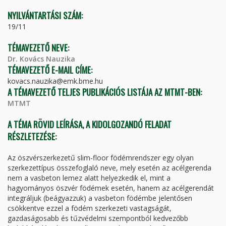
NYILVÁNTARTÁSI SZÁM:
19/11
TÉMAVEZETŐ NEVE:
Dr. Kovács Nauzika
TÉMAVEZETŐ E-MAIL CÍME:
kovacs.nauzika@emk.bme.hu
A TÉMAVEZETŐ TELJES PUBLIKÁCIÓS LISTÁJA AZ MTMT-BEN:
MTMT
A TÉMA RÖVID LEÍRÁSA, A KIDOLGOZANDÓ FELADAT
RÉSZLETEZÉSE:
Az öszvérszerkezetű slim-floor födémrendszer egy olyan
szerkezettípus összefoglaló neve, mely esetén az acélgerenda
nem a vasbeton lemez alatt helyezkedik el, mint a
hagyományos öszvér födémek esetén, hanem az acélgerendát
integráljuk (beágyazzuk) a vasbeton födémbe jelentősen
csökkentve ezzel a födém szerkezeti vastagságát,
gazdaságosabb és tűzvédelmi szempontból kedvezőbb