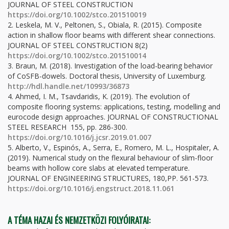
JOURNAL OF STEEL CONSTRUCTION
https://doi.org/10.1002/stco.201510019
2.
Leskela, M. V., Peltonen, S., Obiala, R. (2015). Composite
action in shallow floor beams with different shear connections.
JOURNAL OF STEEL CONSTRUCTION 8(2)
https://doi.org/10.1002/stco.201510014
3.
Braun, M. (2018). Investigation of the load-bearing behavior
of CoSFB-dowels. Doctoral thesis, University of Luxemburg.
http://hdl.handle.net/10993/36873
4.
Ahmed, I. M., Tsavdaridis, K. (2019). The evolution of
composite flooring systems: applications, testing, modelling and
eurocode design approaches. JOURNAL OF CONSTRUCTIONAL
STEEL RESEARCH 155, pp. 286-300.
https://doi.org/10.1016/j.jcsr.2019.01.007
5.
Alberto, V., Espinós, A., Serra, E., Romero, M. L., Hospitaler, A.
(2019). Numerical study on the flexural behaviour of slim-floor
beams with hollow core slabs at elevated temperature.
JOURNAL OF ENGINEERING STRUCTURES, 180,PP. 561-573.
https://doi.org/10.1016/j.engstruct.2018.11.061
A TÉMA HAZAI ÉS NEMZETKÖZI FOLYÓIRATAI: