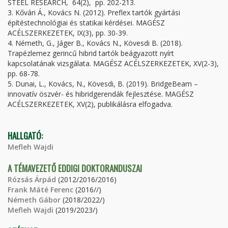
STEEL RESEARCH, 64(2), pp. 202-213.
3. Kővári Á., Kovács N. (2012). Preflex tartók gyártási
építéstechnológiai és statikai kérdései. MAGÉSZ
ACÉLSZERKEZETEK, IX(3), pp. 30-39.
4. Németh, G., Jáger B., Kovács N., Kövesdi B. (2018).
Trapézlemez gerincű hibrid tartók beágyazott nyírt
kapcsolatának vizsgálata. MAGÉSZ ACÉLSZERKEZETEK, XV(2-3),
pp. 68-78.
5. Dunai, L., Kovács, N., Kövesdi, B. (2019). BridgeBeam –
innovatív öszvér- és hibridgerendák fejlesztése. MAGÉSZ
ACÉLSZERKEZETEK, XV(2), publikálásra elfogadva.
HALLGATÓ:
Mefleh Wajdi
A TÉMAVEZETŐ EDDIGI DOKTORANDUSZAI
Rózsás Árpád
(2012/2016/2016)
Frank Máté Ferenc
(2016//)
Németh Gábor
(2018/2022/)
Mefleh Wajdi
(2019/2023/)