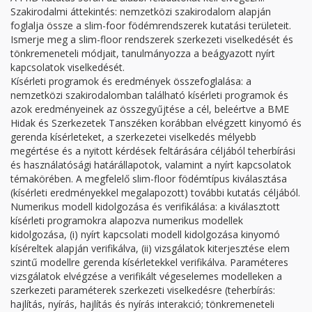
Szakirodalmi áttekintés: nemzetközi szakirodalom alapján
foglalja össze a slim-foor födémrendszerek kutatási területeit.
Ismerje meg a slim-floor rendszerek szerkezeti viselkedését és
tönkremeneteli módjait, tanulmányozza a beágyazott nyírt
kapcsolatok viselkedését.
Kísérleti programok és eredmények összefoglalása: a
nemzetközi szakirodalomban található kísérleti programok és
azok eredményeinek az összegyűjtése a cél, beleértve a BME
Hidak és Szerkezetek Tanszéken korábban elvégzett kinyomó és
gerenda kísérleteket, a szerkezetei viselkedés mélyebb
megértése és a nyitott kérdések feltárására céljából teherbírási
és használatósági határállapotok, valamint a nyírt kapcsolatok
témakörében. A megfelelő slim-floor födémtípus kiválasztása
(kísérleti eredményekkel megalapozott) további kutatás céljából.
Numerikus modell kidolgozása és verifikálása: a kiválasztott
kísérleti programokra alapozva numerikus modellek
kidolgozása, (i) nyírt kapcsolati modell kidolgozása kinyomó
kíséreltek alapján verifikálva, (ii) vizsgálatok kiterjesztése elem
szintű modellre gerenda kísérletekkel verifikálva. Paraméteres
vizsgálatok elvégzése a verifikált végeselemes modelleken a
szerkezeti paraméterek szerkezeti viselkedésre (teherbírás:
hajlítás, nyírás, hajlítás és nyírás interakció; tönkremeneteli