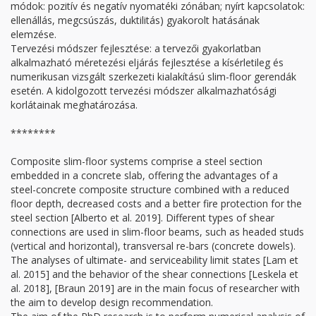
módok: pozitív és negatív nyomatéki zónában; nyírt kapcsolatok:
ellenállás, megcsúszás, duktilitás) gyakorolt hatásának
elemzése.
Tervezési módszer fejlesztése: a tervezői gyakorlatban
alkalmazható méretezési eljárás fejlesztése a kísérletileg és
numerikusan vizsgált szerkezeti kialakítású slim-floor gerendák
esetén. A kidolgozott tervezési módszer alkalmazhatósági
korlátainak meghatározása.
********
Composite slim-floor systems comprise a steel section
embedded in a concrete slab, offering the advantages of a
steel-concrete composite structure combined with a reduced
floor depth, decreased costs and a better fire protection for the
steel section [Alberto et al. 2019]. Different types of shear
connections are used in slim-floor beams, such as headed studs
(vertical and horizontal), transversal re-bars (concrete dowels).
The analyses of ultimate- and serviceability limit states [Lam et
al. 2015] and the behavior of the shear connections [Leskela et
al. 2018], [Braun 2019] are in the main focus of researcher with
the aim to develop design recommendation.