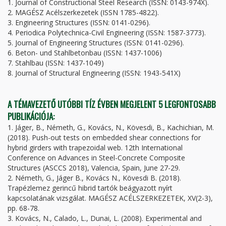
1. Journal of Constructional Steel Research (ISSN: 0143-974X).
2. MAGÉSZ Acélszerkezetek (ISSN 1785-4822).
3. Engineering Structures (ISSN: 0141-0296).
4. Periodica Polytechnica-Civil Engineering (ISSN: 1587-3773).
5. Journal of Engineering Structures (ISSN: 0141-0296).
6. Beton- und Stahlbetonbau (ISSN: 1437-1006)
7. Stahlbau (ISSN: 1437-1049)
8. Journal of Structural Engineering (ISSN: 1943-541X)
A TÉMAVEZETŐ UTÓBBI TÍZ ÉVBEN MEGJELENT 5 LEGFONTOSABB
PUBLIKÁCIÓJA:
1. Jáger, B., Németh, G., Kovács, N., Kövesdi, B., Kachichian, M.
(2018). Push-out tests on embedded shear connections for
hybrid girders with trapezoidal web. 12th International
Conference on Advances in Steel-Concrete Composite
Structures (ASCCS 2018), Valencia, Spain, June 27-29.
2. Németh, G., Jáger B., Kovács N., Kövesdi B. (2018).
Trapézlemez gerincű hibrid tartók beágyazott nyírt
kapcsolatának vizsgálat. MAGÉSZ ACÉLSZERKEZETEK, XV(2-3),
pp. 68-78.
3. Kovács, N., Calado, L., Dunai, L. (2008). Experimental and