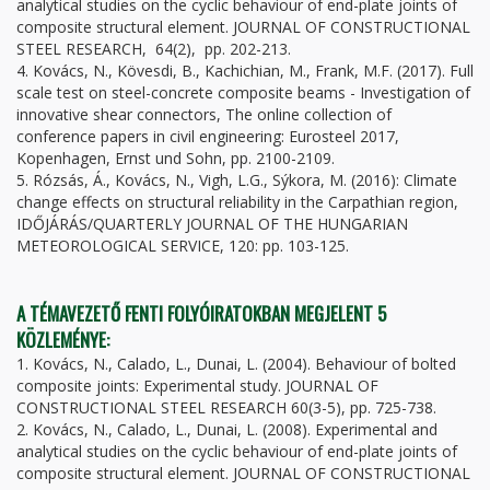
analytical studies on the cyclic behaviour of end-plate joints of
composite structural element. JOURNAL OF CONSTRUCTIONAL
STEEL RESEARCH, 64(2), pp. 202-213.
4. Kovács, N., Kövesdi, B., Kachichian, M., Frank, M.F. (2017). Full
scale test on steel-concrete composite beams - Investigation of
innovative shear connectors, The online collection of
conference papers in civil engineering: Eurosteel 2017,
Kopenhagen, Ernst und Sohn, pp. 2100-2109.
5. Rózsás, Á., Kovács, N., Vigh, L.G., Sýkora, M. (2016): Climate
change effects on structural reliability in the Carpathian region,
IDŐJÁRÁS/QUARTERLY JOURNAL OF THE HUNGARIAN
METEOROLOGICAL SERVICE, 120: pp. 103-125.
A TÉMAVEZETŐ FENTI FOLYÓIRATOKBAN MEGJELENT 5
KÖZLEMÉNYE:
1. Kovács, N., Calado, L., Dunai, L. (2004). Behaviour of bolted
composite joints: Experimental study. JOURNAL OF
CONSTRUCTIONAL STEEL RESEARCH 60(3-5), pp. 725-738.
2. Kovács, N., Calado, L., Dunai, L. (2008). Experimental and
analytical studies on the cyclic behaviour of end-plate joints of
composite structural element. JOURNAL OF CONSTRUCTIONAL