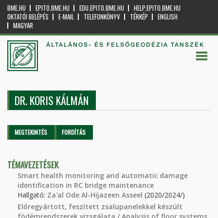
BME.HU
EPITO.BME.HU
EDU.EPITO.BME.HU
HELP.EPITO.BME.HU
OKTATÓI BELÉPÉS
E-MAIL
TELEFONKÖNYV
TÉRKÉP
ENGLISH
MAGYAR
ÁLTALÁNOS- ÉS FELSŐGEODÉZIA TANSZÉK
DR. KORIS KÁLMÁN
Elsődleges fülek
MEGTEKINTÉS
(AKTÍV
FORDÍTÁS
FÜL)
TÉMAVEZETÉSEK
Smart health monitoring and automatic damage
identification in RC bridge maintenance
Hallgató:
Za'al Ode Al-Hijazeen Asseel
(2020/2024/)
Előregyártott, feszített zsalupanelekkel készült
födémrendszerek vizsgálata / Analysis of floor systems