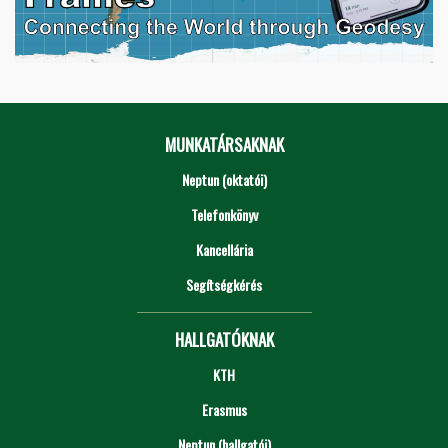
MUNKATÁRSAKNAK
Neptun (oktatói)
Telefonkönyv
Kancellária
Segítségkérés
HALLGATÓKNAK
KTH
Erasmus
Neptun (hallgatói)