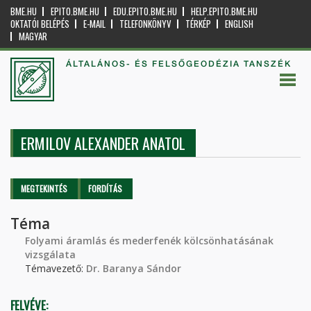
BME.HU
EPITO.BME.HU
EDU.EPITO.BME.HU
HELP.EPITO.BME.HU
OKTATÓI BELÉPÉS
E-MAIL
TELEFONKÖNYV
TÉRKÉP
ENGLISH
MAGYAR
ÁLTALÁNOS- ÉS FELSŐGEODÉZIA TANSZÉK
ERMILOV ALEXANDER ANATOL
Elsődleges fülek
MEGTEKINTÉS
(AKTÍV
FORDÍTÁS
FÜL)
Téma
Folyami áramlás és mederfenék kölcsönhatásának
vizsgálata
Témavezető:
Dr. Baranya Sándor
FELVÉVE: