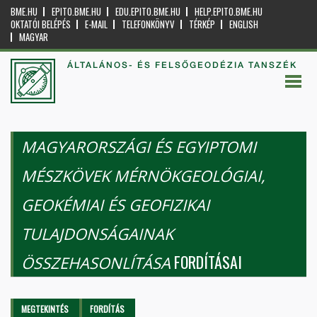
BME.HU
EPITO.BME.HU
EDU.EPITO.BME.HU
HELP.EPITO.BME.HU
OKTATÓI BELÉPÉS
E-MAIL
TELEFONKÖNYV
TÉRKÉP
ENGLISH
MAGYAR
ÁLTALÁNOS- ÉS FELSŐGEODÉZIA TANSZÉK
MAGYARORSZÁGI ÉS EGYIPTOMI
MÉSZKÖVEK MÉRNÖKGEOLÓGIAI,
GEOKÉMIAI ÉS GEOFIZIKAI
TULAJDONSÁGAINAK
FORDÍTÁSAI
ÖSSZEHASONLÍTÁSA
Elsődleges fülek
MEGTEKINTÉS
FORDÍTÁS
(AKTÍV