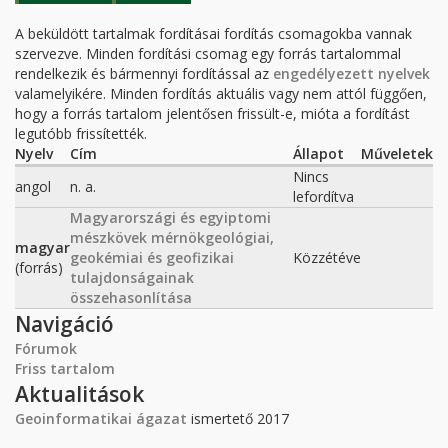
FÜL)
A beküldött tartalmak fordításai fordítás csomagokba vannak
szervezve. Minden fordítási csomag egy forrás tartalommal
rendelkezik és bármennyi fordítással az
engedélyezett nyelvek
valamelyikére. Minden fordítás aktuális vagy nem attól függően,
hogy a forrás tartalom jelentősen frissült-e, mióta a fordítást
legutóbb frissítették.
Nyelv
Cím
Állapot
Műveletek
Nincs
angol
n. a.
lefordítva
Magyarországi és egyiptomi
mészkövek mérnökgeológiai,
magyar
geokémiai és geofizikai
Közzétéve
(forrás)
tulajdonságainak
összehasonlítása
Navigáció
Fórumok
Friss tartalom
Aktualitások
Geoinformatikai ágazat
ismertető 2017