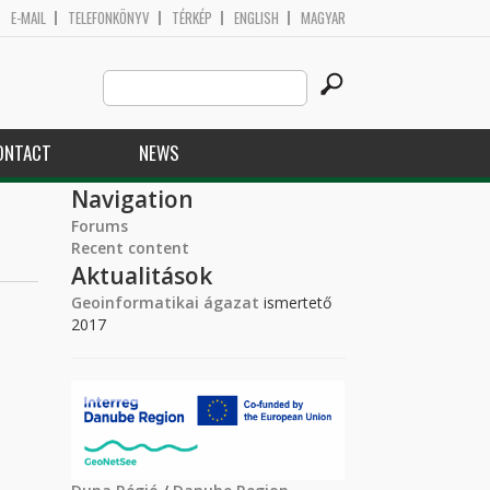
E-MAIL
TELEFONKÖNYV
TÉRKÉP
ENGLISH
MAGYAR
Search
Search form
this
site
ONTACT
NEWS
Navigation
Forums
Recent content
Aktualitások
Geoinformatikai ágazat
ismertető
2017