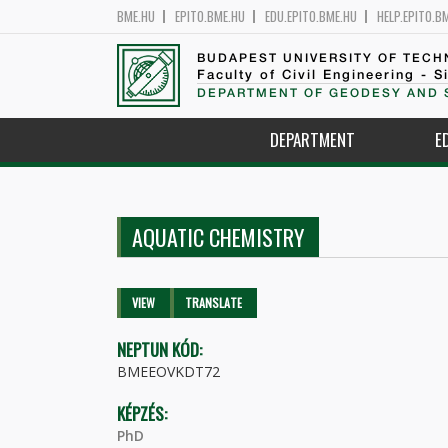
BME.HU
EPITO.BME.HU
EDU.EPITO.BME.HU
HELP.EPITO.B
BUDAPEST UNIVERSITY OF TEC
Faculty of Civil Engineering - S
DEPARTMENT OF GEODESY AND 
DEPARTMENT
E
AQUATIC CHEMISTRY
Primary tabs
VIEW
(ACTIVE
TRANSLATE
TAB)
NEPTUN KÓD:
BMEEOVKDT72
KÉPZÉS:
PhD