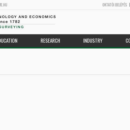
ME.HU
OKTATÓI BELÉPÉS
HNOLOGY AND ECONOMICS
ince 1782
SURVEYING
DUCATION
RESEARCH
INDUSTRY
C