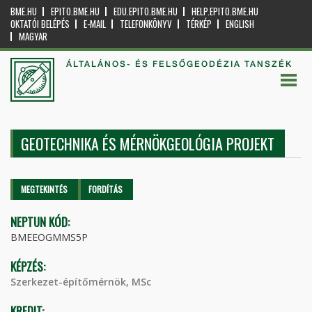
BME.HU
EPITO.BME.HU
EDU.EPITO.BME.HU
HELP.EPITO.BME.HU
OKTATÓI BELÉPÉS
E-MAIL
TELEFONKÖNYV
TÉRKÉP
ENGLISH
MAGYAR
ÁLTALÁNOS- ÉS FELSŐGEODÉZIA TANSZÉK
GEOTECHNIKA ÉS MÉRNÖKGEOLÓGIA PROJEKT
Elsődleges fülek
MEGTEKINTÉS
(AKTÍV
FORDÍTÁS
FÜL)
NEPTUN KÓD:
BMEEOGMMS5P
KÉPZÉS:
Szerkezet-építőmérnök, MSc
KREDIT: