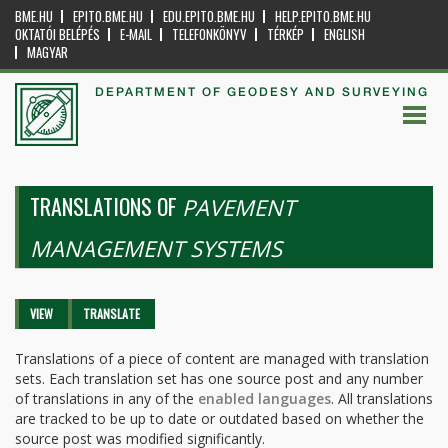
BME.HU
EPITO.BME.HU
EDU.EPITO.BME.HU
HELP.EPITO.BME.HU
OKTATÓI BELÉPÉS
E-MAIL
TELEFONKÖNYV
TÉRKÉP
ENGLISH
MAGYAR
DEPARTMENT OF GEODESY AND SURVEYING
TRANSLATIONS OF
PAVEMENT
MANAGEMENT SYSTEMS
Primary tabs
VIEW
TRANSLATE
(ACTIVE
TAB)
Translations of a piece of content are managed with translation
sets. Each translation set has one source post and any number
of translations in any of the
enabled languages
. All translations
are tracked to be up to date or outdated based on whether the
source post was modified significantly.